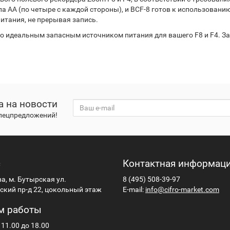
па АА (по четыре с каждой стороны), и BCF-8 готов к использовани
тания, не прерывая запись.
 его идеальным запасным источником питания для вашего F8 и F4. З
а на новости
спецпредложений!
с
Контактная информац
ва, м. Бутырская ул.
8 (495) 508-39-97
кий пр-д 22, цокольный этаж
E-mail:
info@cifro-market.com
м работы
 11.00 до 18.00