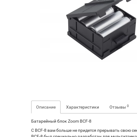
0
Описание
Характеристики
Отзывы
Батарейный блок Zoom BCF-8
С BCF-8 вам больше не придется прерывать свою се
BCF-8 был специально разработан для мультитреков