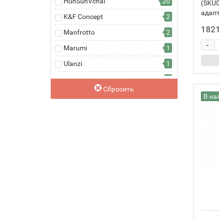
HunSunVchai
20
(SKU0
адапт
K&F Concept
2
1821
Manfrotto
2
-
Marumi
1
Ulanzi
1
Xume
8
Сбросить
В на