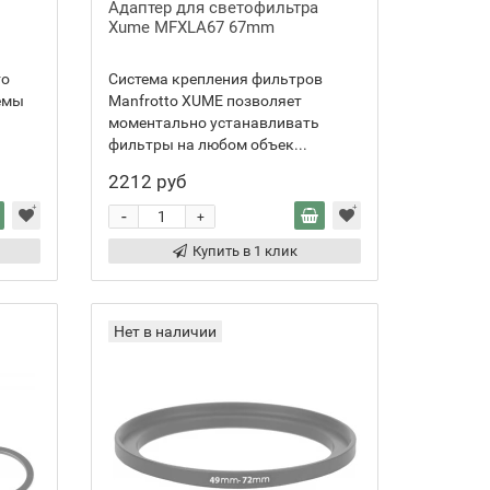
Адаптер для светофильтра
Xume MFXLA67 67mm
то
Система крепления фильтров
емы
Manfrotto XUME позволяет
моментально устанавливать
фильтры на любом объек...
2212 руб
-
+
Купить в 1 клик
Нет в наличии