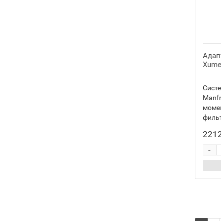
Адап
Xume
Сист
Manfr
моме
фильт
2212
-