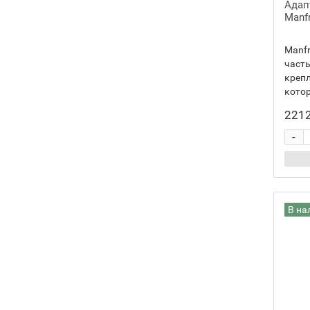
Адап
Manf
Manfr
часть
крепл
котор
2212
-
В на