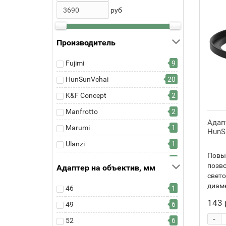
руб
Производитель
Fujimi
9
HunSunVchai
20
K&F Concept
2
Manfrotto
2
Адап
Marumi
1
HunS
Ulanzi
1
Повы
Xume
8
позво
Адаптер на объектив, мм
свето
диаме
46
1
143 
49
6
-
52
6