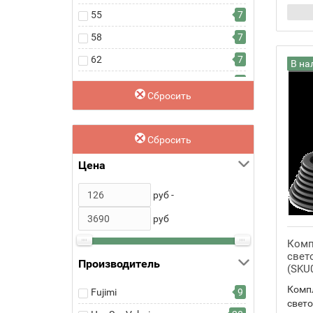
55
7
58
7
62
7
В на
67
4
Сбросить
72
3
77
3
Сбросить
82
3
Цена
руб -
руб
Комп
свет
Производитель
(SKU
Компл
Fujimi
9
свето