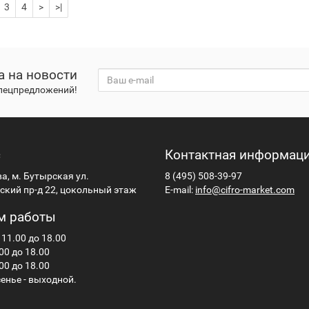
3
4
>
>|
а на новости
спецпредложений!
с
Контактная информац
ва, м. Бутырская ул.
8 (495) 508-39-97
кий пр-д 22, цокольный этаж
E-mail:
info@cifro-market.com
м работы
 11.00 до 18.00
00 до 18.00
00 до 18.00
енье - выходной.