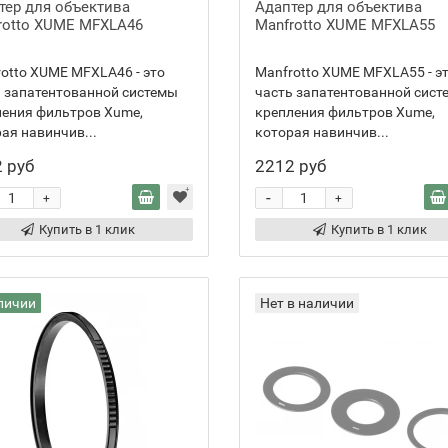
тер для объектива
Адаптер для объектива
rotto XUME MFXLA46
Manfrotto XUME MFXLA55
otto XUME MFXLA46 - это
Manfrotto XUME MFXLA55 - э
 запатентованной системы
часть запатентованной сист
ения фильтров Xume,
крепления фильтров Xume,
ая навинчив...
которая навинчив...
 руб
2212 руб
-
+
+
Купить в 1 клик
Купить в 1 клик
личии
Нет в наличии