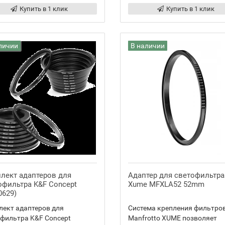
Купить в 1 клик
Купить в 1 клик
личии
В наличии
лект адаптеров для
Адаптер для светофильтра
офильтра K&F Concept
Xume MFXLA52 52mm
0629)
ект адаптеров для
Система крепления фильтро
фильтра K&F Concept
Manfrotto XUME позволяет