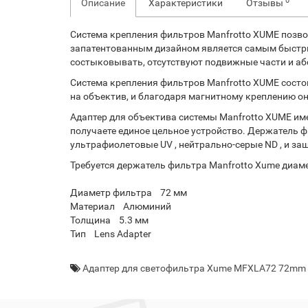
0
Описание
Характеристики
Отзывы
Система крепления фильтров Manfrotto XUME позво
запатентованным дизайном является самым быстры
состыковывать, отсутствуют подвижные части и а
Система крепления фильтров Manfrotto XUME состои
на объектив, и благодаря магнитному креплению о
Адаптер для объектива системы Manfrotto XUME им
получаете единое цельное устройство. Держатель 
ультрафиолетовые UV , нейтрально-серые ND , и защ
Требуется держатель фильтра Manfrotto Xume диам
Диаметр фильтра 72 мм
Материал Алюминий
Толщина 5.3 мм
Тип Lens Adapter
Адаптер для светофильтра Xume MFXLA72 72mm