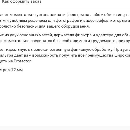
Как оформить заказ
ляет моментально устанавливать фильтры на любом объективе, в
м и удобным решением для фотографов и видеографов, которые и
бсолютно безопасны для вашего оборудования.
т из двух основных частей, держателя фильтра и адаптера для объ
ни моментально соединятся без необходимости трудоемкого прик
еет идеальную высококачественную финишную обработку. При уста
фильтра дает вам возможность получить все преимущества широко
итные Protector.
етром 72 мм