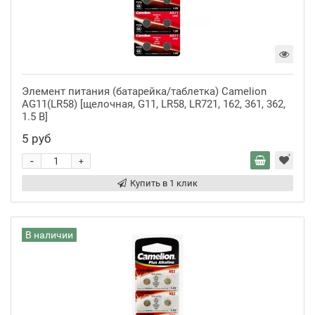
Элемент питания (батарейка/таблетка) Camelion
AG11(LR58) [щелочная, G11, LR58, LR721, 162, 361, 362,
1.5 В]
5 руб
-
+
Купить в 1 клик
В наличии