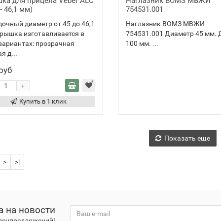
ка для прицела Veber ALC
Наглазник ВОМЗ МВЖИ
 - 46,1 мм)
754531.001
очный диаметр от 45 до 46,1
Наглазник ВОМЗ МВЖИ
рышка изготавливается в
754531.001 Диаметр 45 мм. 
вариантах: прозрачная
100 мм. ...
я д...
руб
+
Купить в 1 клик
Показать еще
>
>|
а на новости
спецпредложений!