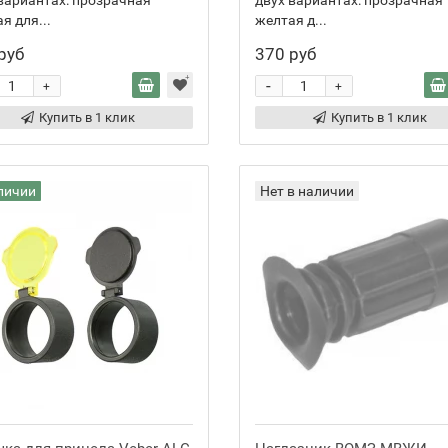
вариантах: прозрачная
двух вариантах: прозрачная
я для...
желтая д...
руб
370 руб
-
+
+
Купить в 1 клик
Купить в 1 клик
личии
Нет в наличии