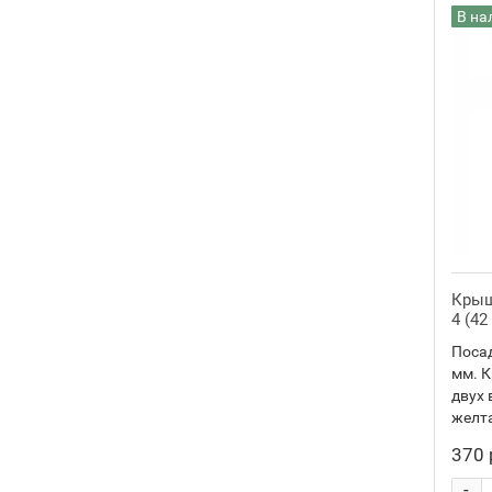
В на
47 - 48.3
1
48.5 - 52.8
1
53 - 55
1
62 - 63.5
1
66 - 67.5
1
Крыш
4 (42
Посад
мм. К
двух 
желта
370 
-