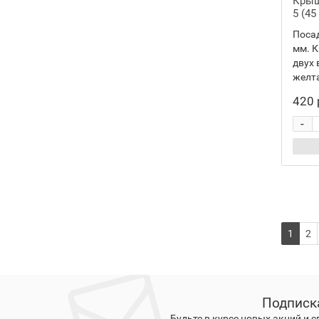
Крыш
5 (45
Посад
мм. К
двух 
желта
420 
-
1
2
Подписк
Будьте в курсе новых акций и 