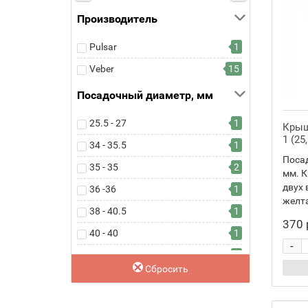
Производитель
Pulsar
1
Veber
15
Посадочный диаметр, мм
25.5 - 27
1
Крыш
1 (25
34 - 35.5
1
Посад
35 - 35
2
мм. К
двух 
36 -36
1
желта
38 - 40.5
1
370 
40 - 40
1
-
42 - 43.4
1
Сбросить
45 - 45
1
45 - 46.1
1