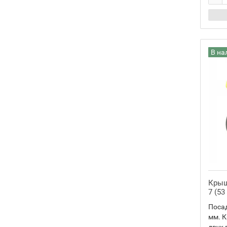
В на
Крыш
7 (53
Посад
мм. К