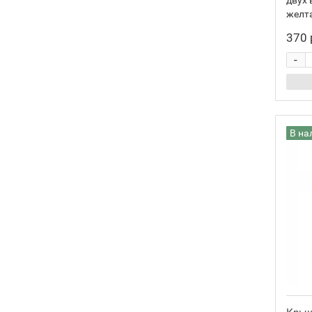
двух 
желта
370 
-
В на