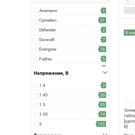
-
Ansmann
2
Camelion
21
Defender
2
В на
Duracell
7
Energizer
16
Fujitsu
5
GP
2
Напряжение, В
Kodak
26
1.4
3
MINAMOTO
1
1.45
20
Opticell
1
1.5
93
Panasonic
47
Элем
1.55
74
табл
Perfeo
1
[щело
3
132
Renata
77
В]