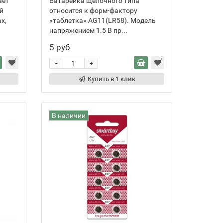
ает
Батарейка щелочного типа
й
относится к форм-фактору
х,
«таблетка» AG11(LR58). Модель
напряжением 1.5 В пр...
5 руб
-
+
Купить в 1 клик
В наличии