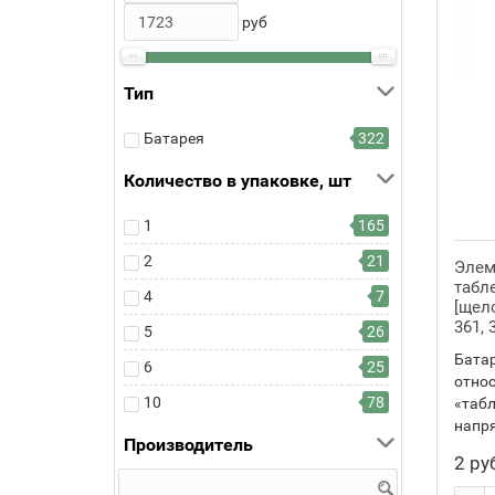
руб
Тип
Батарея
322
Количество в упаковке, шт
1
165
2
21
Элем
табл
4
7
[щело
361, 3
5
26
Бата
6
25
относ
10
78
«табл
напря
Производитель
2 ру