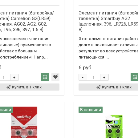
ент питания (батарейка/
Элемент питания (батарей
тка) Camelion G2(LR59)
таблетка) Smartbuy AG2
чная, AG02, AG2, G02,
[щелочная, 396, LR726, LR59
, 196, 396, 397, 1.5 В]
В]
чные элементы питания
Этот элемент питания работ
алиновые) применяются в
долго и показывает отличны
йствах с большим
результат во всех устройства
опотреблением. Напр...
питающихся ...
б
6 руб
-
+
+
Купить в 1 клик
Купить в 1 клик
личии
В наличии