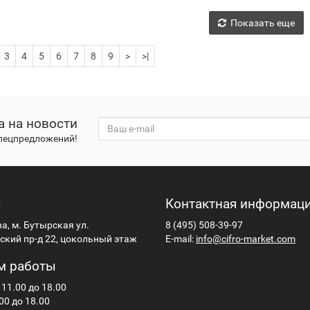
Показать еще
3
4
5
6
7
8
9
>
>|
а на новости
спецпредложений!
с
Контактная информац
ва, м. Бутырская ул.
8 (495) 508-39-97
кий пр-д 22, цокольный этаж
E-mail:
info@cifro-market.com
м работы
 11.00 до 18.00
00 до 18.00