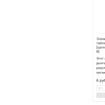
SR416SW
1
SR416
1
339
2
SR614SW
2
SR614
2
Элем
341
1
табл
[щело
SR714SW
1
В]
SR714
1
Этот 
долго
344
2
резул
SR1136SW
2
питаю
SR42
2
6 ру
346
1
-
SR712SW
1
SR712
1