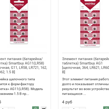
ент питания (батарейка/
Элемент питания (батарей
етка) Smartbuy AG11(LR58)
таблетка) Smartbuy AG1
чная, G11, LR58, LR721, 162,
[щелочная, 364, LR621, LR60
62, 1.5 В]
В]
рейка щелочного типа
Этот элемент питания работ
ится к форм-фактору
долго и показывает отличны
етка» AG11(LR58). Модель
результат во всех устройства
жением 1.5 В пр...
питающихся ...
б
4 руб