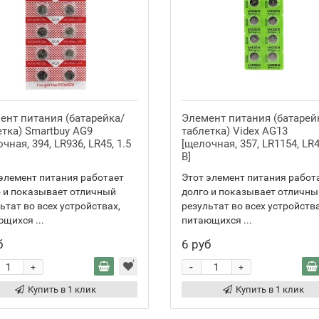
ент питания (батарейка/
Элемент питания (батарей
етка) Smartbuy AG9
таблетка) Videx AG13
чная, 394, LR936, LR45, 1.5
[щелочная, 357, LR1154, LR4
В]
элемент питания работает
Этот элемент питания работ
 и показывает отличный
долго и показывает отличны
ьтат во всех устройствах,
результат во всех устройства
щихся ...
питающихся ...
б
6 руб
-
+
+
Купить в 1 клик
Купить в 1 клик