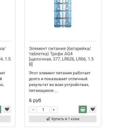
ка/
Элемент питания (батарейка/
таблетка) Трофи AG4
4, 1.5
[щелочная, 377, LR626, LR66, 1.5
В]
ает
Этот элемент питания работает
й
долго и показывает отличный
х,
результат во всех устройствах,
питающихся ...
6 руб
-
+
Купить в 1 клик