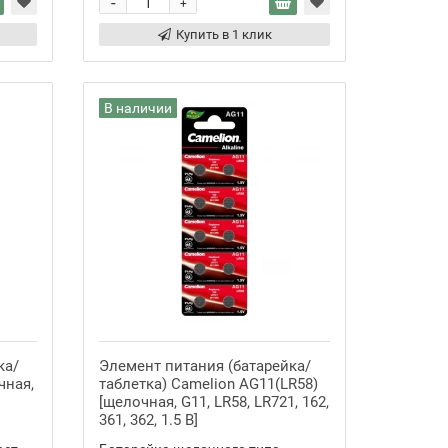
-
+
Купить в 1 клик
В наличии
ка/
Элемент питания (батарейка/
чная,
таблетка) Camelion AG11(LR58)
[щелочная, G11, LR58, LR721, 162,
361, 362, 1.5 В]