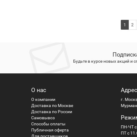
357
11
SR44W
2
1
2
SR1154
2
SR44
2
364
7
Подписк
SR621SW
3
Будьте в курсе новых акций и 
SR60
3
365
2
366
3
О нас
Адре
SR1116W
2
О компании
г. Моск
SR1116SW
1
Доставка по Москве
Мурманс
Доставка по России
370
6
Режи
Самовывоз
SR920W
2
Способы оплаты
ПН-ЧТ с
Публичная оферта
SR69
4
ПТ с 11.
Для поставщиков