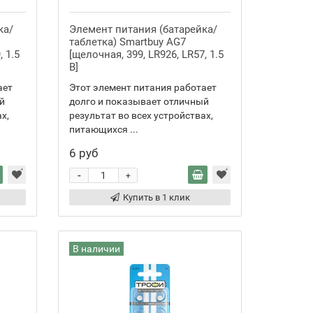
ка/
Элемент питания (батарейка/
таблетка) Smartbuy AG7
, 1.5
[щелочная, 399, LR926, LR57, 1.5
В]
ает
Этот элемент питания работает
й
долго и показывает отличный
х,
результат во всех устройствах,
питающихся ...
6 руб
-
+
Купить в 1 клик
В наличии