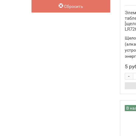
RW326
1
Сбросить
Элем
319
5
табле
[щело
SR527SW
5
LR726
SR64
5
Щело
(алк
321
3
устро
SR616SW
3
энерг
SR65
3
5 ру
329
1
-
SR731SW
1
SR731
1
335
3
В на
SR512SW
3
SR512
3
337
1