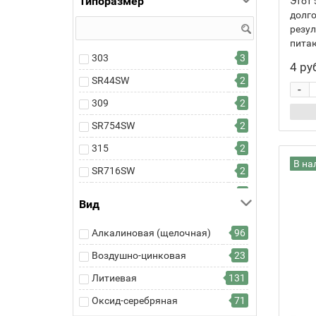
Типоразмер
Этот 
Samsung
4
долго
Smartbuy
28
резул
питаю
SONY
6
303
3
4 ру
Toshiba
2
SR44SW
2
-
Varta
9
309
2
Videx
30
SR754SW
2
Космос
23
315
2
Трофи
9
В на
SR716SW
2
ФАZA
3
V315
2
Вид
SR716
2
Алкалиновая (щелочная)
96
SR67
2
Воздушно-цинковая
23
317
1
Литиевая
131
SR516SW
1
Оксид-серебряная
71
SR62
1