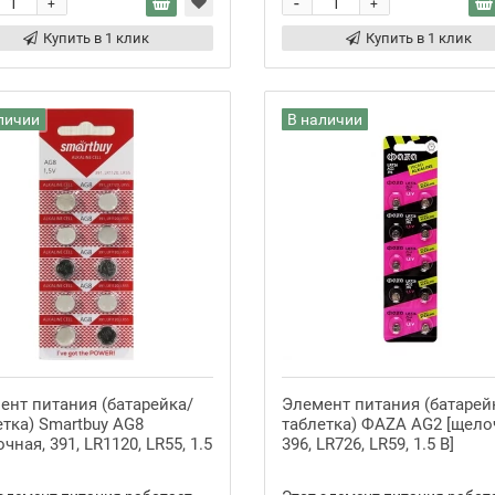
-
+
+
Купить в 1 клик
Купить в 1 клик
личии
В наличии
ент питания (батарейка/
Элемент питания (батарей
етка) Smartbuy AG8
таблетка) ФАZА AG2 [щело
чная, 391, LR1120, LR55, 1.5
396, LR726, LR59, 1.5 В]