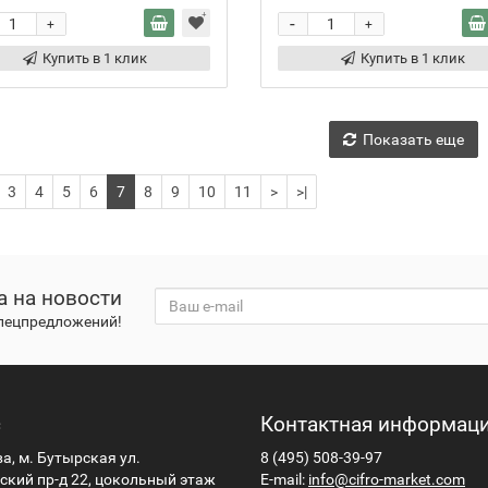
-
+
+
Купить в 1 клик
Купить в 1 клик
Показать еще
3
4
5
6
7
8
9
10
11
>
>|
а на новости
спецпредложений!
с
Контактная информац
ва, м. Бутырская ул.
8 (495) 508-39-97
кий пр-д 22, цокольный этаж
E-mail:
info@cifro-market.com