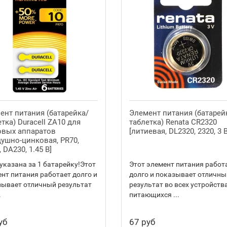
ент питания (батарейка/
Элемент питания (батарей
тка) Duracell ZA10 для
таблетка) Renata CR2320
овых аппаратов
[литиевая, DL2320, 2320, 3 В
душно-цинковая, PR70,
 DA230, 1.45 В]
указана за 1 батарейку!Этот
Этот элемент питания работ
нт питания работает долго и
долго и показывает отличны
зывает отличный результат
результат во всех устройства
.
питающихся ...
уб
67 руб