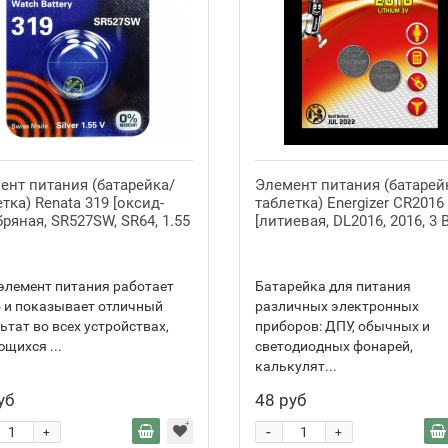
ент питания (батарейка/
Элемент питания (батарей
тка) Renata 319 [оксид-
таблетка) Energizer CR2016
ряная, SR527SW, SR64, 1.55
[литиевая, DL2016, 2016, 3 В
элемент питания работает
Батарейка для питания
 и показывает отличный
различных электронных
ьтат во всех устройствах,
приборов: ДПУ, обычных и
щихся ...
светодиодных фонарей,
калькулят...
уб
48 руб
-
+
+