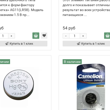
рейка щелочного типа
Этот элемент питания работ
ится к форм-фактору
долго и показывает отличны
етка» AG11(LR58). Модель
результат во всех устройства
жением 1.5 В пр...
питающихся ...
уб
54 руб
-
+
+
Купить в 1 клик
Купить в 1 клик
личии
В наличии