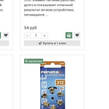
ает
Этот элемент питания работает
й
долго и показывает отличный
х,
результат во всех устройствах,
питающихся ...
54 руб
-
+
Купить в 1 клик
В наличии