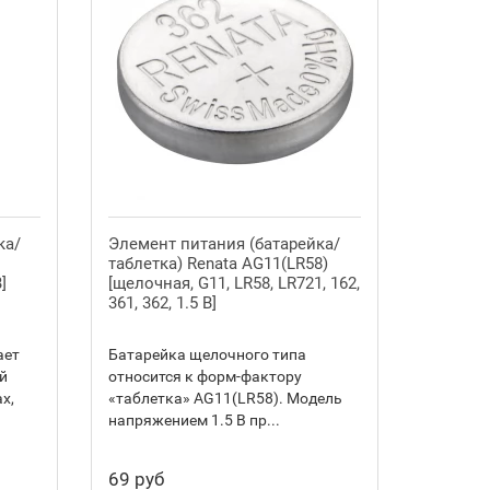
ка/
Элемент питания (батарейка/
таблетка) Renata AG11(LR58)
]
[щелочная, G11, LR58, LR721, 162,
361, 362, 1.5 В]
ает
Батарейка щелочного типа
й
относится к форм-фактору
х,
«таблетка» AG11(LR58). Модель
напряжением 1.5 В пр...
69 руб