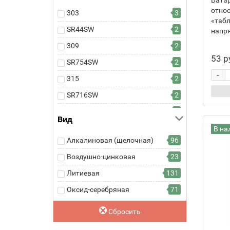
Бата
SONY
6
относ
303
3
«табл
Toshiba
2
SR44SW
2
напря
Varta
9
309
2
Videx
30
53 р
SR754SW
2
Космос
23
-
315
2
Трофи
9
SR716SW
2
ФАZA
3
V315
2
Вид
SR716
2
В на
Алкалиновая (щелочная)
96
SR67
2
Воздушно-цинковая
23
317
1
Литиевая
131
SR516SW
1
Оксид-серебряная
71
SR62
1
RW326
1
Сбросить
319
5