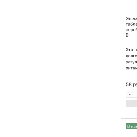
SR527SW
5
SR64
5
Элем
табле
321
3
сереб
В]
SR616SW
3
SR65
3
Этот 
долго
329
1
резул
SR731SW
1
питаю
SR731
1
58 р
335
3
-
SR512SW
3
SR512
3
337
1
SR416SW
1
В на
SR416
1