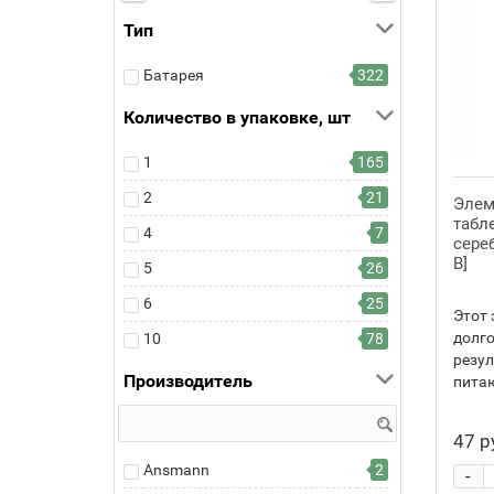
Тип
Батарея
322
Количество в упаковке, шт
1
165
2
21
Элем
табле
4
7
сереб
В]
5
26
6
25
Этот 
долго
10
78
резул
Производитель
питаю
47 р
Ansmann
2
-