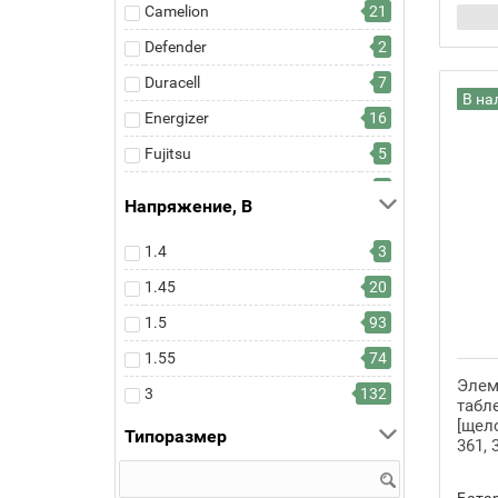
Camelion
21
Defender
2
Duracell
7
В на
Energizer
16
Fujitsu
5
GP
2
Напряжение, В
Kodak
26
1.4
3
MINAMOTO
1
1.45
20
Opticell
1
1.5
93
Panasonic
47
1.55
74
Perfeo
1
Элем
3
132
Renata
77
табл
[щело
Типоразмер
Samsung
4
361, 
Smartbuy
28