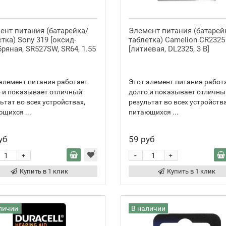
ент питания (батарейка/
Элемент питания (батарей
тка) Sony 319 [оксид-
таблетка) Camelion CR2325
ряная, SR527SW, SR64, 1.55
[литиевая, DL2325, 3 В]
элемент питания работает
Этот элемент питания работ
 и показывает отличный
долго и показывает отличны
ьтат во всех устройствах,
результат во всех устройства
щихся ...
питающихся ...
уб
59 руб
-
+
+
Купить в 1 клик
Купить в 1 клик
личии
В наличии