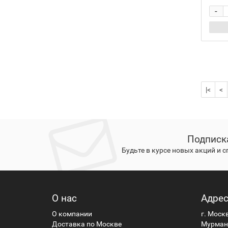
-
SR1154
2
SR44
2
364
7
SR621SW
3
SR60
3
|<
<
365
2
366
3
SR1116W
2
Подписк
SR1116SW
1
Будьте в курсе новых акций и 
370
6
SR920W
2
SR69
4
О нас
Адре
371
5
О компании
г. Моск
Доставка по Москве
Мурманс
D371
2