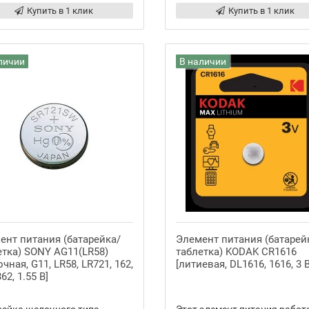
Купить в 1 клик
Купить в 1 клик
личии
В наличии
ент питания (батарейка/
Элемент питания (батарей
етка) SONY AG11(LR58)
таблетка) KODAK CR1616
чная, G11, LR58, LR721, 162,
[литиевая, DL1616, 1616, 3 В
362, 1.55 В]