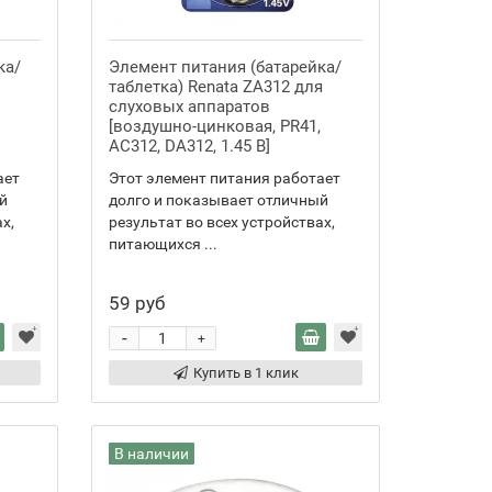
ка/
Элемент питания (батарейка/
таблетка) Renata ZA312 для
слуховых аппаратов
[воздушно-цинковая, PR41,
AC312, DA312, 1.45 В]
ает
Этот элемент питания работает
й
долго и показывает отличный
х,
результат во всех устройствах,
питающихся ...
59 руб
-
+
Купить в 1 клик
В наличии