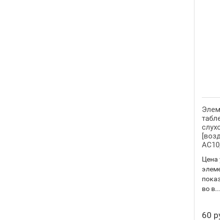
339
2
SR614SW
2
SR614
2
341
1
SR714SW
1
SR714
1
344
2
Элем
табле
SR1136SW
2
слух
[воз
SR42
2
AC10,
346
1
Цена 
элеме
SR712SW
1
пока
SR712
1
во в..
357
11
60 р
SR44W
2