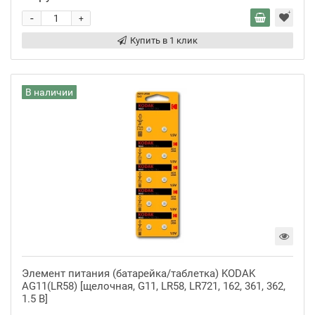
-
+
Купить в 1 клик
В наличии
Элемент питания (батарейка/таблетка) KODAK
AG11(LR58) [щелочная, G11, LR58, LR721, 162, 361, 362,
1.5 В]