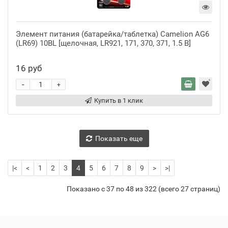
Элемент питания (батарейка/таблетка) Camelion AG6
(LR69) 10BL [щелочная, LR921, 171, 370, 371, 1.5 В]
16 руб
-
+
Купить в 1 клик
Показать еще
|<
<
1
2
3
4
5
6
7
8
9
>
>|
Показано с 37 по 48 из 322 (всего 27 страниц)