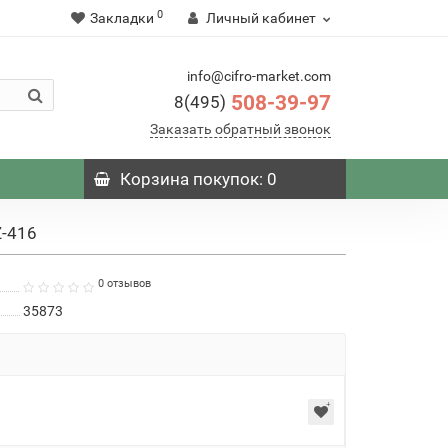
0
Закладки
Личный кабинет
info@cifro-market.com
508-39-97
8(495)
Заказать обратный звонок
Корзина
покупок
: 0
Z-416
0 отзывов
35873