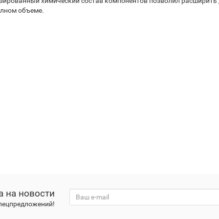
изированный химический состав компонентов позволил расширить 
олном объеме.
а на новости
спецпредложений!