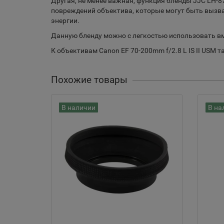
Другая, не менее важная, функция бленды JJC LH-8
повреждений объектива, которые могут быть вызваны
энергии.
Данную бленду можно с легкостью использовать вм
К объективам Canon EF 70-200mm f/2.8 L IS II USM 
Похожие товары
В наличии
В на