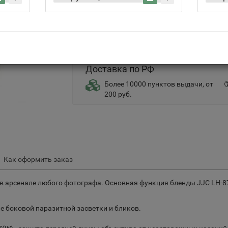
Самовывоз
5 дн., бесплатно
Доставка по РФ
Более 10000 пунктов выдачи, от
200 руб.
Как оформить заказ
в арсенале любого фотографа. Основная функция бленды JJC LH-87
е боковой паразитной засветки и бликов.