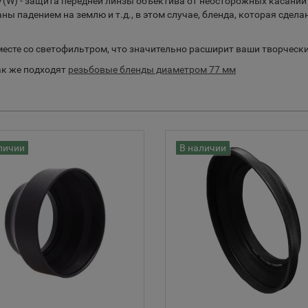
7(W) - защита передней линзы объектива от неосторожных касаний
 падением на землю и т.д., в этом случае, бленда, которая сдела
есте со светофильтром, что значительно расширит ваши творчески
так же подходят
резьбовые бленды диаметром 77 мм
личии
В наличии