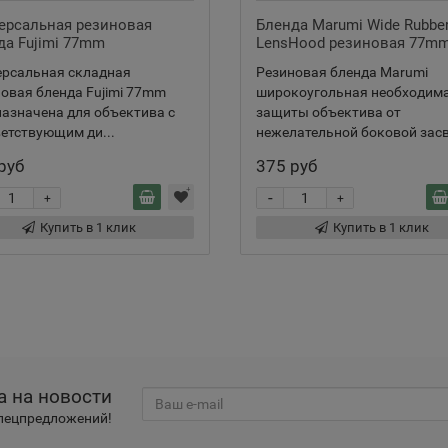
ерсальная резиновая
Бленда Marumi Wide Rubbe
да Fujimi 77mm
LensHood резиновая 77m
ерсальная складная
Резиновая бленда Marumi
овая бленда Fujimi 77mm
широкоугольная необходима
азначена для объектива с
защиты объектива от
етствующим ди...
нежелательной боковой засв.
руб
375 руб
-
+
+
Купить в 1 клик
Купить в 1 клик
а на новости
спецпредложений!