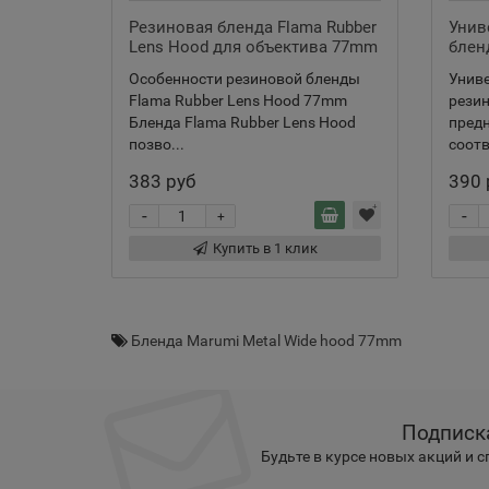
Резиновая бленда Flama Rubber
Унив
Lens Hood для объектива 77mm
блен
Особенности резиновой бленды
Унив
Flama Rubber Lens Hood 77mm
резин
Бленда Flama Rubber Lens Hood
предн
позво...
соотв
383 руб
390 
-
-
+
Купить в 1 клик
Бленда Marumi Metal Wide hood 77mm
Подписк
Будьте в курсе новых акций и 