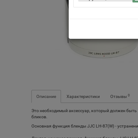
0
Описание
Характеристики
Отзывы
Это необходимый аксессуар, который должен быть 
бликов.
Основная функция бленды JJC LH-87(W) - устранени