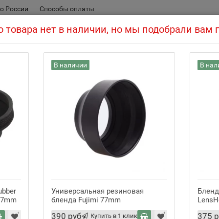
о России
Способы оплаты
 товара нет в наличии, но мы подобрали вам
В наличии
В нал
вов
Бленды для объектива
70-200mm f/2.8 L IS II USM, белая (ET-87)
Рейтинг:
Артикул:
1620 руб
Цена:
ubber
Универсальная резиновая
Бленд
 77mm
бленда Fujimi 77mm
LensH
390 руб
375 р
Купить в 1 клик