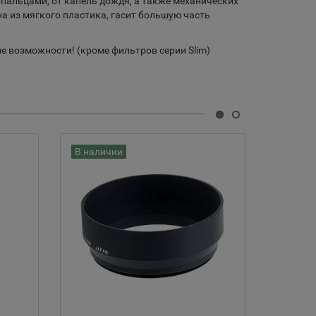
 пальцами, от капель дождя, а также механических
на из мягкого пластика, гасит большую часть
е возможности! (кроме фильтров серии Slim)
В наличии
В нали