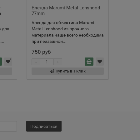
r
Бленда Marumi Metal Lenshood
Бленда
m
77mm
77mm
Бленда для объектива Marumi
Бленда 
 для
Metal Lenshood из прочного
защитит
материала чаще всего необходима
прямых 
..
при пейзажной...
обеспе..
750 руб
825 ру
-
-
+
Купить в 1 клик
Подписаться