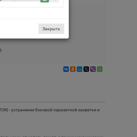
Доставка по Москве
5 дн., от 399 руб.
Закрыть
(W) - устранение боковой паразитной засветки и