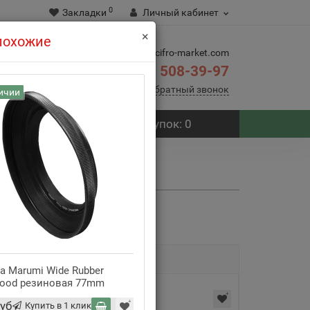
0
Закладки
Личный кабинет
×
 похожие
info@cifro-market.com
508-39-97
8(495)
Заказать обратный звонок
ичии
В наличии
Корзина
покупок
: 0
0 отзывов
4829
а Marumi Wide Rubber
Бленда Marumi Metal Lens
ood резиновая 77mm
77mm
уб
750 руб
Купить в 1 клик
Купить в 1 клик