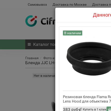
Самовывоз
Доставка по Москве
Доставка п
Данного
В наличии
Каталог
товаров
Главная
Фото и видео
Аксессуары для объекти
Бленда JJC LH-87W для объектива Canon EF 
Нет в наличии
Резиновая бленда Flama R
Lens Hood для объектива
383 руб
Купить в 1 клик