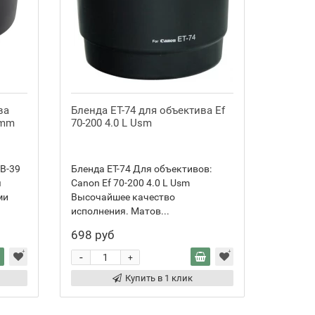
ва
Бленда ET-74 для объектива Ef
Бленда
5mm
70-200 4.0 L Usm
EF-S 17-
135mm f
B-39
Бленда ET-74 Для объективов:
Особенн
я
Canon Ef 70-200 4.0 L Usm
Бленда 
ми
Высочайшее качество
специал
исполнения. Матов...
объек...
698 руб
512 ру
-
-
+
Купить в 1 клик