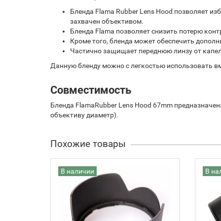
Бленда Flama Rubber Lens Hood позволяет из
захвачен объективом.
Бленда Flama позволяет снизить потерю конт
Кроме того, бленда может обеспечить дополн
Частично защищает переднюю линзу от капел
Данную бленду можно с легкостью использовать вм
Совместимость
Бленда FlamaRubber Lens Hood 67mm предназначе
объективу диаметр).
Похожие товары
В наличии
В на