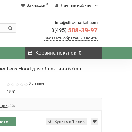
0
Закладки
Личный кабинет
info@cifro-market.com
508-39-97
8(495)
Заказать обратный звонок
Корзина
покупок
: 0
ber Lens Hood для объектива 67mm
0 отзывов
1551
ации
: 4%
пить
Купить в 1 клик