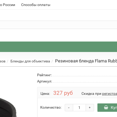
о России
Способы оплаты
Резиновая бленда Flama Rub
вов
Бленды для объектива
Рейтинг:
Артикул:
327 руб
Цена:
Скидка при
регистр
-
Ку
Количество:
+