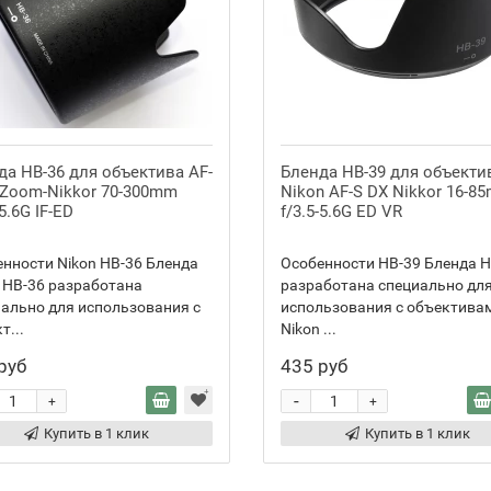
да HB-36 для объектива AF-
Бленда HB-39 для объекти
 Zoom-Nikkor 70-300mm
Nikon AF-S DX Nikkor 16-8
-5.6G IF-ED
f/3.5-5.6G ED VR
нности Nikon HB-36 Бленда
Особенности HB-39 Бленда H
 HB-36 разработана
разработана специально дл
ально для использования с
использования с объектива
т...
Nikon ...
руб
435 руб
-
+
+
Купить в 1 клик
Купить в 1 клик