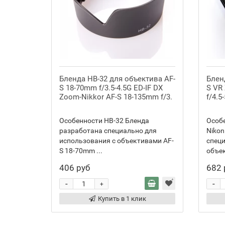
Бленда HB-32 для объектива AF-
Блен
S 18-70mm f/3.5-4.5G ED-IF DX
S VR
Zoom-Nikkor AF-S 18-135mm f/3.
f/4.5
Особенности HB-32 Бленда
Особе
разработана специально для
Nikon
использования с объективами AF-
специ
S 18-70mm ...
объек
406 руб
682 
-
-
+
Купить в 1 клик