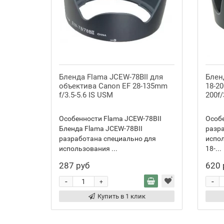
Бленда Flama JCEW-78BII для
Блен
объектива Canon EF 28-135mm
18-20
f/3.5-5.6 IS USM
200f/
Особенности Flama JCEW-78BII
Особе
Бленда Flama JCEW-78BII
разр
разработана специально для
испо
использования ...
18-...
287 руб
620 
-
-
+
Купить в 1 клик