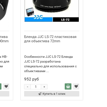
тива
Бленда JJC LS-72 пластиковая
Бленда
100mm
для объектива 72mm
для об
а HB-
Особенности JJC LS-72 Бленда
Особенн
но для
JJC LS-72 разработана
Бленда 
ми
специально для использования с
специал
объективами ...
о...
952 руб
435 ру
-
-
+
Купить в 1 клик