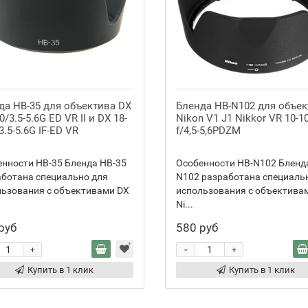
да HB-35 для объектива DX
Бленда HB-N102 для объек
0/3.5-5.6G ED VR II и DX 18-
Nikon V1 J1 Nikkor VR 10-
3.5-5.6G IF-ED VR
f/4,5-5,6PDZM
нности HB-35 Бленда HB-35
Особенности HB-N102 Бленд
аботана специально для
N102 разработана специаль
льзования с объективами DX
использования с объектива
Ni...
руб
580 руб
-
+
+
Купить в 1 клик
Купить в 1 клик