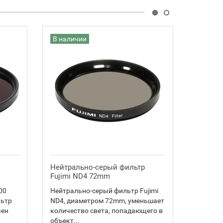
В наличии
В нали
Нейтрально-серый фильтр
Набор 
Fujimi ND4 72mm
GreenBe
00
Нейтрально-серый фильтр Fujimi
GreenBea
льтр
ND4, диаметром 72mm, уменьшает
набор д
чен
количество света, попадающего в
поверхн
объект...
соста...