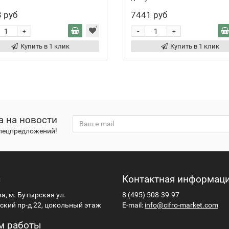
 руб
7441 руб
-
+
+
Купить в 1 клик
Купить в 1 клик
а на новости
спецпредложений!
с
Контактная информац
ва, м. Бутырская ул.
8 (495) 508-39-97
кий пр-д 22, цокольный этаж
E-mail:
info@cifro-market.com
м работы