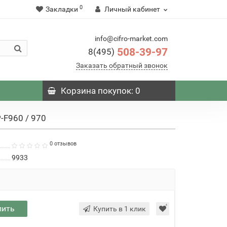
0
Закладки
Личный кабинет
info@cifro-market.com
508-39-97
8(495)
Заказать обратный звонок
Корзина
покупок
: 0
-F960 / 970
0 отзывов
9933
пить
Купить в 1 клик