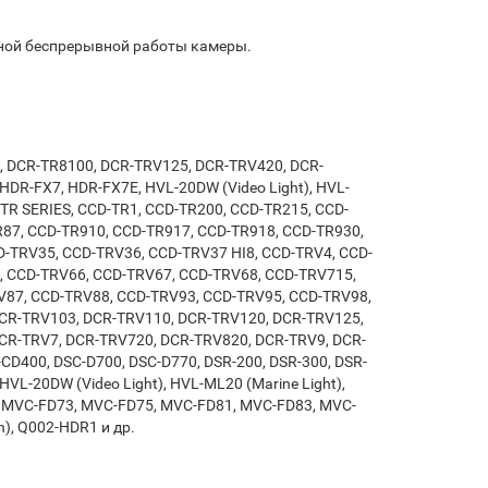
ьной беспрерывной работы камеры.
, DCR-TR8100, DCR-TRV125, DCR-TRV420, DCR-
 HDR-FX7, HDR-FX7E, HVL-20DW (Video Light), HVL-
-TR SERIES, CCD-TR1, CCD-TR200, CCD-TR215, CCD-
R87, CCD-TR910, CCD-TR917, CCD-TR918, CCD-TR930,
-TRV35, CCD-TRV36, CCD-TRV37 HI8, CCD-TRV4, CCD-
, CCD-TRV66, CCD-TRV67, CCD-TRV68, CCD-TRV715,
V87, CCD-TRV88, CCD-TRV93, CCD-TRV95, CCD-TRV98,
DCR-TRV103, DCR-TRV110, DCR-TRV120, DCR-TRV125,
CR-TRV7, DCR-TRV720, DCR-TRV820, DCR-TRV9, DCR-
D400, DSC-D700, DSC-D770, DSR-200, DSR-300, DSR-
HVL-20DW (Video Light), HVL-ML20 (Marine Light),
, MVC-FD73, MVC-FD75, MVC-FD81, MVC-FD83, MVC-
), Q002-HDR1 и др.