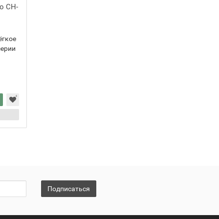
o CH-
ёгкое
серии
Подписаться