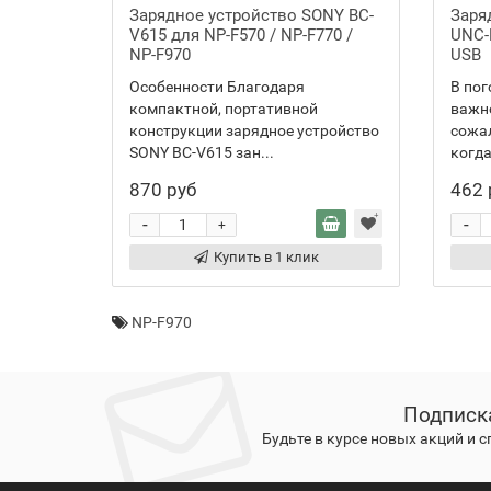
Зарядное устройство SONY BC-
Заряд
V615 для NP-F570 / NP-F770 /
UNC-
NP-F970
USB
Особенности Благодаря
В по
компактной, портативной
важно
конструкции зарядное устройство
сожал
SONY BC-V615 зан...
когда
870 руб
462 
-
-
+
Купить в 1 клик
NP-F970
Подписк
Будьте в курсе новых акций и 