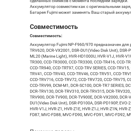
сделанных снимков с момента последней зарядки.
Аккумулятор совместим как с оригинальными заряд
Батарея Fujimi может заменять Ваш старый аккум
Совместимость
Совместимость:
Аккумулятор Fujimi NP-F960/970 предназначен для 
TRV620, DCR-VX2001, DSR-DU1(Video Disk Unit), DSR-
ML20 (Marine Light), HVR-HD1000U, HVR-V1J, HVR-V1U
TR300, CCD-TR3000, CCD-TR3300, CCD-TR416, CCD-TR
CCD-TR940, CCD-TRT97, CCD-TRV SERIES, CCD-TRV15,
TRV41, CCD-TRV43, CCD-TRV46, CCD-TRV51, CCD-TRV5
CCD-TRV716, CCD-TRV72, CCD-TRV720, CCD-TRV75, C
CCD-TRV99, DCM-M1, DCR-SC100, DCR-TR7 SERIES, DC
DCR-TRV130, DCR-TRV310, DCR-TRV315, DCR-TRV320,
TRV900, DCR-TV900, DCR-TV900E, DCR-VX2000, DCR-V
DU1(Video Disk Unit), DSR-PD100A, DSR-PD190P, EVO-2
HVR-V1J, HVR-Z1, HVR-Z1E, HVR-Z1J, HVR-Z1N, HVR-
FD87, MVC-FD88, MVC-FD90, MVC-FD91, MVC-FD92, MV