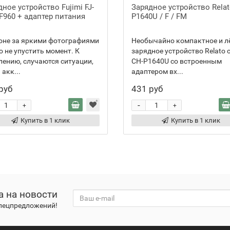
ное устройство Fujimi FJ-
Зарядное устройство Relat
F960 + адаптер питания
P1640U / F / FM
гоне за яркими фотографиями
Необычайно компактное и л
 не упустить момент. К
зарядное устройство Relato 
ению, случаются ситуации,
CH-P1640U со встроенным
 акк...
адаптером вх...
руб
431 руб
-
+
+
Купить в 1 клик
Купить в 1 клик
а на новости
спецпредложений!