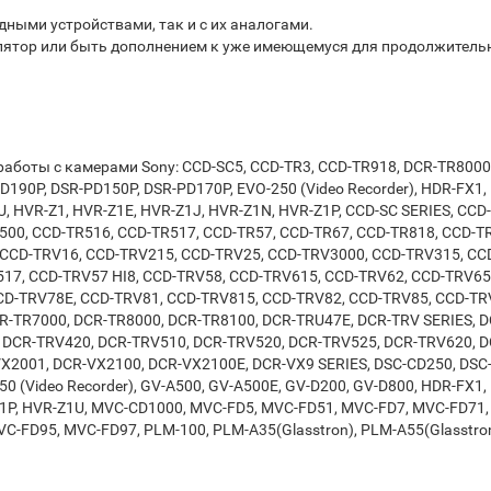
ными устройствами, так и с их аналогами.
улятор или быть дополнением к уже имеющемуся для продолжител
работы с камерами Sony: CCD-SC5, CCD-TR3, CCD-TR918, DCR-TR8000
PD190P, DSR-PD150P, DSR-PD170P, EVO-250 (Video Recorder), HDR-FX1,
, HVR-Z1, HVR-Z1E, HVR-Z1J, HVR-Z1N, HVR-Z1P, CCD-SC SERIES, CCD
500, CCD-TR516, CCD-TR517, CCD-TR57, CCD-TR67, CCD-TR818, CCD-T
 CCD-TRV16, CCD-TRV215, CCD-TRV25, CCD-TRV3000, CCD-TRV315, CCD
17, CCD-TRV57 HI8, CCD-TRV58, CCD-TRV615, CCD-TRV62, CCD-TRV65
CD-TRV78E, CCD-TRV81, CCD-TRV815, CCD-TRV82, CCD-TRV85, CCD-TR
R-TR7000, DCR-TR8000, DCR-TR8100, DCR-TRU47E, DCR-TRV SERIES, 
 DCR-TRV420, DCR-TRV510, DCR-TRV520, DCR-TRV525, DCR-TRV620, D
X2001, DCR-VX2100, DCR-VX2100E, DCR-VX9 SERIES, DSC-CD250, DSC-C
50 (Video Recorder), GV-A500, GV-A500E, GV-D200, GV-D800, HDR-FX1, 
Z1P, HVR-Z1U, MVC-CD1000, MVC-FD5, MVC-FD51, MVC-FD7, MVC-FD71
C-FD95, MVC-FD97, PLM-100, PLM-A35(Glasstron), PLM-A55(Glasstron