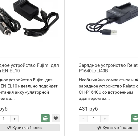
дное устройство Fujimi для
Зарядное устройство Relat
n EN-EL10
P1640U/Li40B
ное устройство Fujimi для
Необычайно компактное и л
 EN-EL10 идеально подойдёт
зарядное устройство Relato 
питания аккумуляторной
CH-P1640U со встроенным
еи ва...
адаптером вх...
руб
431 руб
-
+
+
Купить в 1 клик
Купить в 1 клик