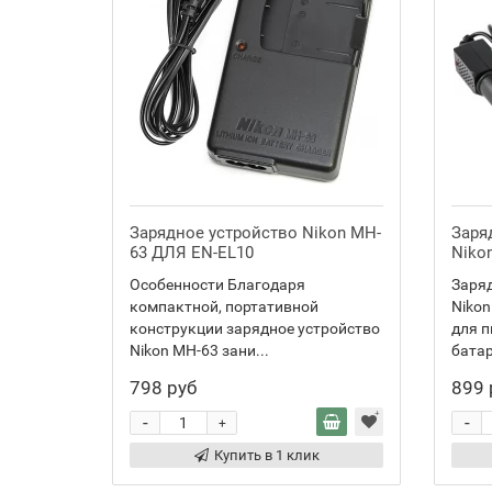
Зарядное устройство Nikon MH-
Заря
63 ДЛЯ EN-EL10
Niko
Особенности Благодаря
Заряд
компактной, портативной
Nikon
конструкции зарядное устройство
для 
Nikon MH-63 зани...
батар
798 руб
899 
-
-
+
Купить в 1 клик