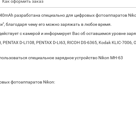
Как оформить заказ
740mAh разработана специально для цифровых фотоаппаратов Nik
и", благодаря чему его можно заряжать в любое время.
действует с камерой и информирует Вас об оставшемся уровне зар
ENTAX D-LI108, PENTAX D-LI63, RICOH DS-6365, Kodak KLIC-7006, OL
пользоваться специальное зарядное устройство Nikon MH-63
овых фотоаппаратов Nikon: