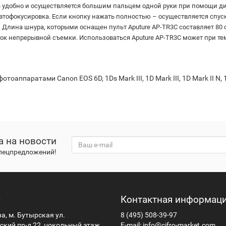
 удобно и осуществляется большим пальцем одной руки при помощи ди
тофокусировка. Если кнопку нажать полностью – осуществляется спус
 Длина шнура, которыми оснащен пульт Aputure AP-TR3C составляет 80
уток непрерывной съемки. Использоваться Aputure AP-TR3C может при темп
паратами Canon EOS 6D, 1Ds Mark III, 1D Mark III, 1D Mark II N, 1Ds M
а на новости
спецпредложений!
с
Контактная информац
ва, м. Бутырская ул.
8 (495) 508-39-97
кий пр-д 22, цокольный этаж
E-mail:
info@cifro-market.com