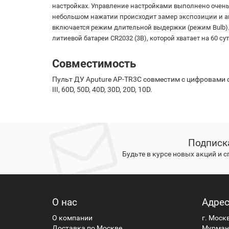
настройках. Управление настройками выполнено очень
небольшом нажатии происходит замер экспозиции и ав
включается режим длительной выдержки (режим Bulb).
литиевой батареи CR2032 (3В), которой хватает на 60 с
Совместимость
Пульт ДУ Aputure AP-TR3C совместим с цифровами фотоап
III, 60D, 50D, 40D, 30D, 20D, 10D.
Подписк
Будьте в курсе новых акций и 
О нас
Адре
О компании
г. Моск
Доставка по Москве
Мурманс