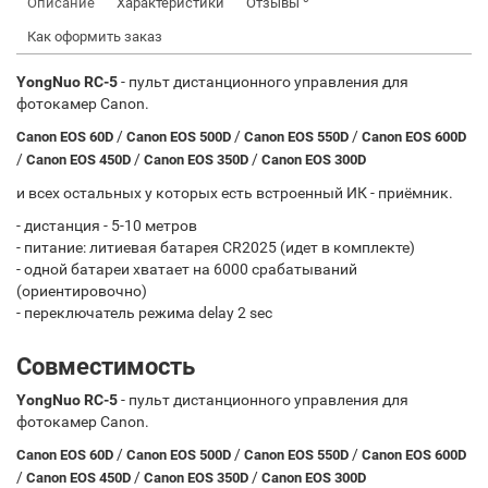
Описание
Характеристики
Отзывы
Как оформить заказ
YongNuo
RC-5
- пульт дистанционного управления для
фотокамер Canon.
/
/
/
Canon EOS 60D
Canon EOS 500D
Canon EOS 550D
Canon EOS 600D
/
/
/
Canon EOS 450D
Canon EOS 350D
Canon EOS 300D
и всех остальных у которых есть встроенный ИК - приёмник.
- дистанция - 5-10 метров
- питание: литиевая батарея CR2025 (идет в комплекте)
- одной батареи хватает на 6000 срабатываний
(ориентировочно)
- переключатель режима delay 2 sec
Совместимость
YongNuo
RC-5
- пульт дистанционного управления для
фотокамер Canon.
/
/
/
Canon EOS 60D
Canon EOS 500D
Canon EOS 550D
Canon EOS 600D
/
/
/
Canon EOS 450D
Canon EOS 350D
Canon EOS 300D