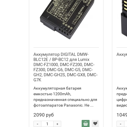
Аккумулятор DIGITAL DMW-
Акку
BLC12E / BP-BC12 для Lumix
DMC-FZ1000, DMC-FZ200, DMC-
FZ300, DMC-G6, DMC-G5, DMC-
GH2, DMC-GH2S, DMC-GX8, DMC-
G7K
Аккумуляторная батарея
Акку
емкостью 1200mAh,
пред
предназначенная специально для
цифр
фотоаппаратов Panasonic. Не ...
видео
2090 руб
1049
-
-
+