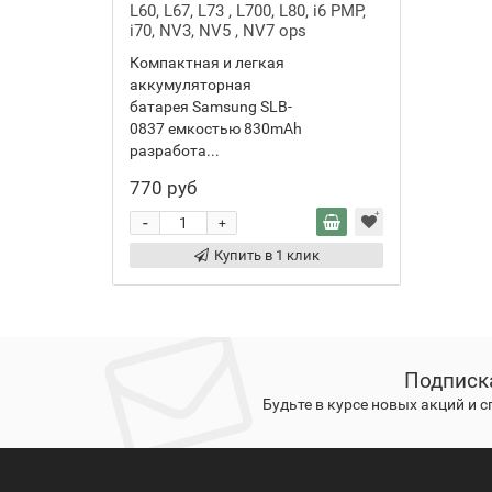
L60, L67, L73 , L700, L80, i6 PMP,
i70, NV3, NV5 , NV7 ops
Компактная и легкая
аккумуляторная
батарея Samsung SLB-
0837 емкостью 830mAh
разработа...
770 руб
-
+
Купить в 1 клик
Подписк
Будьте в курсе новых акций и 