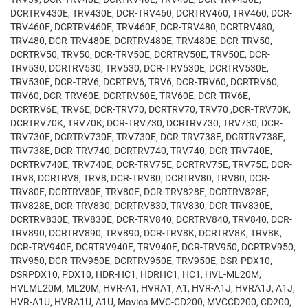
DCRTRV430E, TRV430E, DCR-TRV460, DCRTRV460, TRV460, DCR-
TRV460E, DCRTRV460E, TRV460E, DCR-TRV480, DCRTRV480,
TRV480, DCR-TRV480E, DCRTRV480E, TRV480E, DCR-TRV50,
DCRTRV50, TRV50, DCR-TRV50E, DCRTRV50E, TRV50E, DCR-
TRV530, DCRTRV530, TRV530, DCR-TRV530E, DCRTRV530E,
TRV530E, DCR-TRV6, DCRTRV6, TRV6, DCR-TRV60, DCRTRV60,
TRV60, DCR-TRV60E, DCRTRV60E, TRV60E, DCR-TRV6E,
DCRTRV6E, TRV6E, DCR-TRV70, DCRTRV70, TRV70 ,DCR-TRV70K,
DCRTRV70K, TRV70K, DCR-TRV730, DCRTRV730, TRV730, DCR-
TRV730E, DCRTRV730E, TRV730E, DCR-TRV738E, DCRTRV738E,
TRV738E, DCR-TRV740, DCRTRV740, TRV740, DCR-TRV740E,
DCRTRV740E, TRV740E, DCR-TRV75E, DCRTRV75E, TRV75E, DCR-
TRV8, DCRTRV8, TRV8, DCR-TRV80, DCRTRV80, TRV80, DCR-
TRV80E, DCRTRV80E, TRV80E, DCR-TRV828E, DCRTRV828E,
TRV828E, DCR-TRV830, DCRTRV830, TRV830, DCR-TRV830E,
DCRTRV830E, TRV830E, DCR-TRV840, DCRTRV840, TRV840, DCR-
TRV890, DCRTRV890, TRV890, DCR-TRV8K, DCRTRV8K, TRV8K,
DCR-TRV940E, DCRTRV940E, TRV940E, DCR-TRV950, DCRTRV950,
TRV950, DCR-TRV950E, DCRTRV950E, TRV950E, DSR-PDX10,
DSRPDX10, PDX10, HDR-HC1, HDRHC1, HC1, HVL-ML20M,
HVLML20M, ML20M, HVR-A1, HVRA1, A1, HVR-A1J, HVRA1J, A1J,
HVR-A1U, HVRA1U, A1U, Mavica MVC-CD200, MVCCD200, CD200,