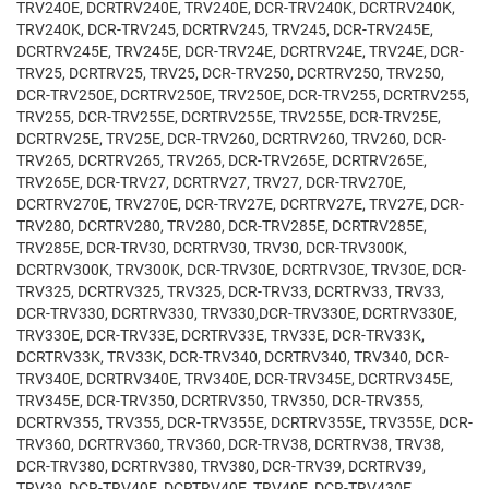
TRV240E, DCRTRV240E, TRV240E, DCR-TRV240K, DCRTRV240K,
TRV240K, DCR-TRV245, DCRTRV245, TRV245, DCR-TRV245E,
DCRTRV245E, TRV245E, DCR-TRV24E, DCRTRV24E, TRV24E, DCR-
TRV25, DCRTRV25, TRV25, DCR-TRV250, DCRTRV250, TRV250,
DCR-TRV250E, DCRTRV250E, TRV250E, DCR-TRV255, DCRTRV255,
TRV255, DCR-TRV255E, DCRTRV255E, TRV255E, DCR-TRV25E,
DCRTRV25E, TRV25E, DCR-TRV260, DCRTRV260, TRV260, DCR-
TRV265, DCRTRV265, TRV265, DCR-TRV265E, DCRTRV265E,
TRV265E, DCR-TRV27, DCRTRV27, TRV27, DCR-TRV270E,
DCRTRV270E, TRV270E, DCR-TRV27E, DCRTRV27E, TRV27E, DCR-
TRV280, DCRTRV280, TRV280, DCR-TRV285E, DCRTRV285E,
TRV285E, DCR-TRV30, DCRTRV30, TRV30, DCR-TRV300K,
DCRTRV300K, TRV300K, DCR-TRV30E, DCRTRV30E, TRV30E, DCR-
TRV325, DCRTRV325, TRV325, DCR-TRV33, DCRTRV33, TRV33,
DCR-TRV330, DCRTRV330, TRV330,DCR-TRV330E, DCRTRV330E,
TRV330E, DCR-TRV33E, DCRTRV33E, TRV33E, DCR-TRV33K,
DCRTRV33K, TRV33K, DCR-TRV340, DCRTRV340, TRV340, DCR-
TRV340E, DCRTRV340E, TRV340E, DCR-TRV345E, DCRTRV345E,
TRV345E, DCR-TRV350, DCRTRV350, TRV350, DCR-TRV355,
DCRTRV355, TRV355, DCR-TRV355E, DCRTRV355E, TRV355E, DCR-
TRV360, DCRTRV360, TRV360, DCR-TRV38, DCRTRV38, TRV38,
DCR-TRV380, DCRTRV380, TRV380, DCR-TRV39, DCRTRV39,
TRV39, DCR-TRV40E, DCRTRV40E, TRV40E, DCR-TRV430E,