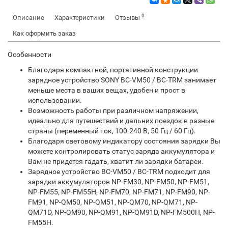
0
Описание
Характеристики
Отзывы
Как оформить заказ
Особенности
Благодаря компактной, портативной конструкции
зарядное устройство SONY BC-VM50 / BC-TRM занимает
меньше места в ваших вещах, удобен и прост в
использовании.
Возможность работы при различном напряжении,
идеально для путешествий и дальних поездок в разные
страны (переменный ток, 100-240 В, 50 Гц / 60 Гц).
Благодаря световому индикатору состояния зарядки Вы
можете контролировать статус заряда аккумулятора и
Вам не придется гадать, хватит ли зарядки батареи.
Зарядное устройство BC-VM50 / BC-TRM подходит для
зарядки аккумуляторов NP-FM30, NP-FM50, NP-FM51,
NP-FM55, NP-FM55H, NP-FM70, NP-FM71, NP-FM90, NP-
FM91, NP-QM50, NP-QM51, NP-QM70, NP-QM71, NP-
QM71D, NP-QM90, NP-QM91, NP-QM91D, NP-FM500H, NP-
FM55H.