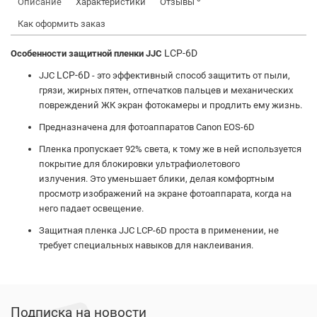
Описание
Характеристики
Отзывы
Как оформить заказ
LCP-6D
Особенности защитной пленки JJC
LCP-6D
JJC
- это эффективный способ защитить от пыли,
грязи, жирных пятен, отпечатков пальцев и механических
повреждений ЖК экран фотокамеры и продлить ему жизнь.
Предназначена для фотоаппаратов Canon EOS-6D
Пленка пропускает 92% света, к тому же в ней используется
покрытие для блокировки ультрафиолетового
излучения.
Это уменьшает блики, делая комфортным
просмотр изображений на экране фотоаппарата, когда на
него падает освещение.
Защитная пленка JJC LCP-6D проста в применении, не
требует специальных навыков для наклеивания.
Подписка на новости