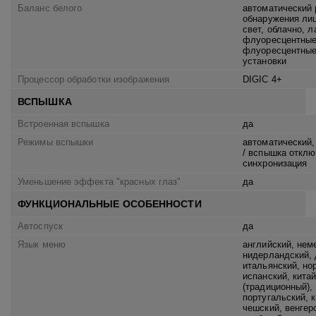
Баланс белого
автоматический 
обнаружения лиц
свет, облачно, л
флуоресцентные
флуоресцентные
установки
Процессор обработки изображения
DIGIC 4+
ВСПЫШКА
Встроенная вспышка
да
Режимы вспышки
автоматический,
/ вспышка отклю
синхронизация
Уменьшение эффекта "красных глаз"
да
ФУНКЦИОНАЛЬНЫЕ ОСОБЕННОСТИ
Автоспуск
да
Язык меню
английский, неме
нидерландский, 
итальянский, но
испанский, китай
(традиционный), 
португальский, к
чешский, венгерс