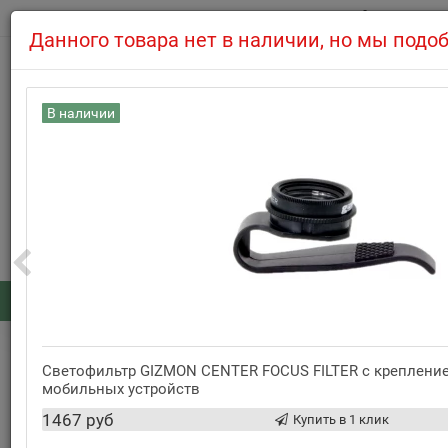
0
Данного товара нет в наличии, но мы подо
В наличии
7.08 магазин не работает по техническим причинам.
508-39-97
8(495)
Заказать обратный звонок
Каталог
: 0
...
Компактные фотоаппараты
Светофильтр GIZMON CENTER FOCUS FILTER с креплени
Компактный фотоаппарат Canon IXUS 160 Silver
мобильных устройств
1467 руб
Купить в 1 клик
Нет в наличии