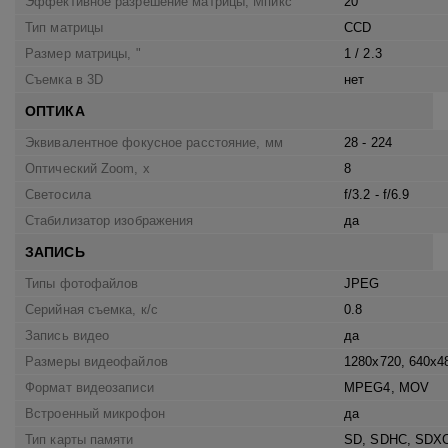
Эффективное разрешение матрицы, Мпикс
20
Тип матрицы
CCD
Размер матрицы, "
1 / 2.3
Съемка в 3D
нет
ОПТИКА
Эквивалентное фокусное расстояние, мм
28 - 224
Оптический Zoom, x
8
Светосила
f/3.2 - f/6.9
Стабилизатор изображения
да
ЗАПИСЬ
Типы фотофайлов
JPEG
Серийная съемка, к/c
0.8
Запись видео
да
Размеры видеофайлов
1280x720, 640х4
Формат видеозаписи
MPEG4, MOV
Встроенный микрофон
да
Тип карты памяти
SD, SDHC, SDX