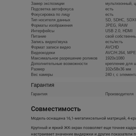
Замер экспозиции
мультизонный, 
Подсветка автофокуса
есть
Фокусировка по лицу
есть
Тип носителя данных
SD, SDHC, SDXC
Форматы изображения
JPEG, RAW
Интерфейсы
USB 2.0, HDMI
Питание
свой собственн
Запись видео/звука
есть/есть
Формат записи видео
AVCHD
Видеокодеки
AVC/H.264, MP
Максимальное разрешение роликов
1920x1080
Дополнительные возможности
крепление для ш
Размер
102x58x36 мм
Вес камеры
240 г, с элемен
Гарантия
Гарантия
Производителя
Совместимость
Модель оснащена 16,1-мегапиксельной матрицей, 4-кр
Крупный и яркий ЖК-экран позволяет еще точнее кадр
настраивает значение выдержки и другие показатели 