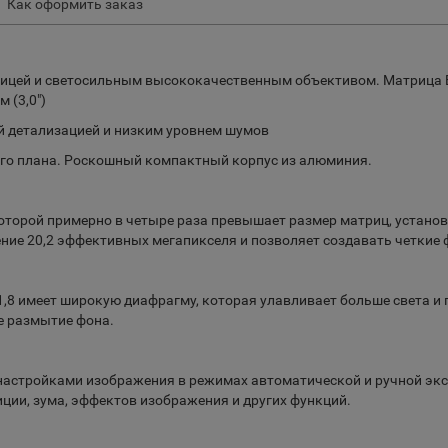
Как оформить заказ
ицей и светосильным высококачественным объективом. Матрица Exm
 (3,0")
й детализацией и низким уровнем шумов
го плана. Роскошный компактный корпус из алюминия.
 которой примерно в четыре раза превышает размер матриц, устан
ение 20,2 эффективных мегапикселя и позволяет создавать четкие
 F 1,8 имеет широкую диафрагму, которая улавливает больше света 
е размытие фона.
 настройками изображения в режимах автоматической и ручной экс
ции, зума, эффектов изображения и других функций.