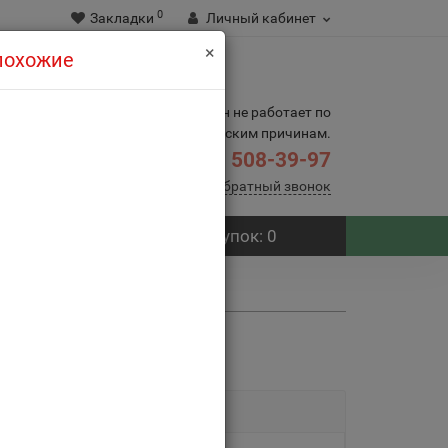
0
Закладки
Личный кабинет
×
 похожие
7.08 магазин не работает по
техническим причинам.
508-39-97
8(495)
Заказать обратный звонок
Корзина
покупок
: 0
ony Cyber-shot DSC-RX100
0 отзывов
5063