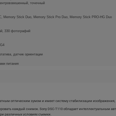
центровзвешенный, точечный
, Memory Stick Duo, Memory Stick Pro Duo, Memory Stick PRO-HG Duo
ый, 330 фотографий
EG4
татива, датчик ориентации
тами питания
атным оптическим зумом и имеет систему стабилизации изображения, т
ировать каждый снимок. Sony DSC-T110 обладает интеллектуальным ав
при различных условиях съемки.