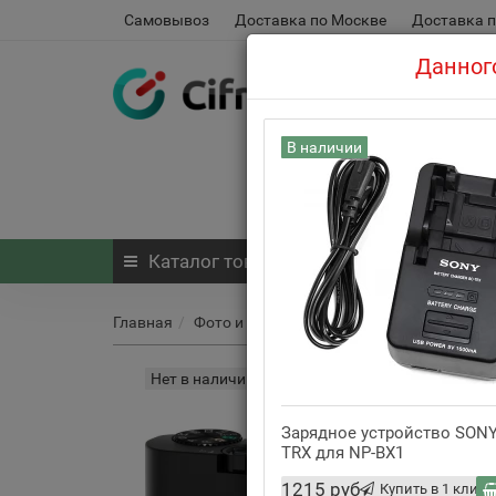
Самовывоз
Доставка по Москве
Доставка п
Данного
В наличии
Каталог
товаров
Главная
Фото и видео
Цифровые фотоаппарат
Нет в наличии
Зарядное устройство SONY
TRX для NP-BX1
1215 руб
Купить в 1 клик