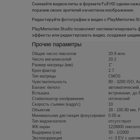
Снимайте видеоклипы в формате Full HD одним наж
поразив своих зрителей качеством изображения.
Редактируйте фотографии и видео с PlayMemories St
PlayMemories Studio позволяет систематизировать
эффекты или редактировать видео, создавая шедев
Прочие параметры
Общее число пикселов
20.9 млн
Число мегапикселей
20.2
Размер матрицы (мм)
1"
Кроп-фактор
2.7
Тип матрицы
CMOS
Чувствительность
80 - 3200 ISO, 
Баланс белого
автоматический,
Вспышка
встроенная, до 
Стабилизатор изображения
оптический
Скорость съемки (кадр/с)
10
Объектив
28 - 100.80 мм, 
Минимальная дистанция фокусировки
0.05 м
Тип видоискателя
отсутствует
ЖК-экран
1228800 пиксел
Выдержка (сек)
30 - 1/2000
Экспокоррекция
+/- 3 EV с шагом