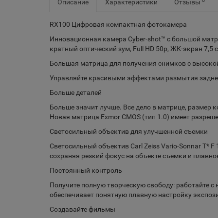
0
Описание
Характеристики
Отзывы
RX100 Цифровая компактная фотокамера
Инновационная камера Cyber-shot™ с большой матр
кратный оптический зум, Full HD 50p, ЖК-экран 7,5 см
Большая матрица для получения снимков с высоко
Управляйте красивыми эффектами размытия задне
Больше деталей
Больше значит лучше. Все дело в матрице, размер
Новая матрица Exmor CMOS (тип 1.0) имеет разреш
Светосильный объектив для улучшенной съемки
Светосильный объектив Carl Zeiss Vario-Sonnar T*
сохраняя резкий фокус на объекте съемки и плавно
Постоянный контроль
Получите полную творческую свободу: работайте с
обеспечивает понятную плавную настройку экспози
Создавайте фильмы