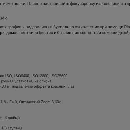
атием кнопки. Плавно настраивайте фокусировку и экспозицию в п
udio
 фотографии и видеоклипы и буквально оживляет их при помощи Pl
ры домашнего кино быстро и без лишних хлопот при помощи джойст
Auto ISO, ISO6400, ISO12800, ISO25600
 ручная установка, из списка
6.30 м, подавление эффекта красных глаз
F1.8 - F4.9, Оптический Zoom 3.60x
ов, 3 дюйма
 1/3 ступени