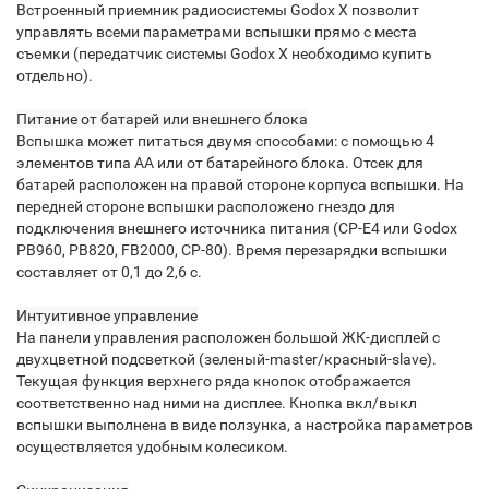
Встроенный приемник радиосистемы Godox X позволит
управлять всеми параметрами вспышки прямо с места
съемки (передатчик системы Godox X необходимо купить
отдельно).
Питание от батарей или внешнего блока
Вспышка может питаться двумя способами: с помощью 4
элементов типа АА или от батарейного блока. Отсек для
батарей расположен на правой стороне корпуса вспышки. На
передней стороне вспышки расположено гнездо для
подключения внешнего источника питания (CP-E4 или Godox
PB960, PB820, FB2000, CP-80). Время перезарядки вспышки
составляет от 0,1 до 2,6 с.
Интуитивное управление
На панели управления расположен большой ЖК-дисплей с
двухцветной подсветкой (зеленый-master/красный-slave).
Текущая функция верхнего ряда кнопок отображается
соответственно над ними на дисплее. Кнопка вкл/выкл
вспышки выполнена в виде ползунка, а настройка параметров
осуществляется удобным колесиком.