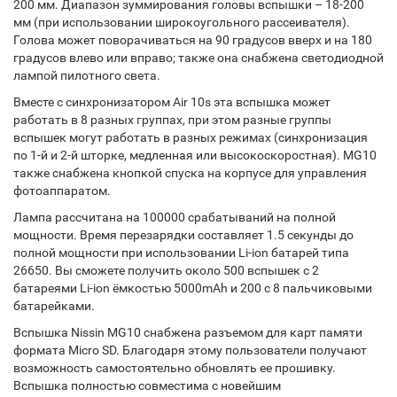
200 мм. Диапазон зуммирования головы вспышки – 18-200
мм (при использовании широкоугольного рассеивателя).
Голова может поворачиваться на 90 градусов вверх и на 180
градусов влево или вправо; также она снабжена светодиодной
лампой пилотного света.
Вместе с синхронизатором Air 10s эта вспышка может
работать в 8 разных группах, при этом разные группы
вспышек могут работать в разных режимах (синхронизация
по 1-й и 2-й шторке, медленная или высокоскоростная). MG10
также снабжена кнопкой спуска на корпусе для управления
фотоаппаратом.
Лампа рассчитана на 100000 срабатываний на полной
мощности. Время перезарядки составляет 1.5 секунды до
полной мощности при использовании Li-ion батарей типа
26650. Вы сможете получить около 500 вспышек с 2
батареями Li-ion ёмкостью 5000mAh и 200 с 8 пальчиковыми
батарейками.
Вспышка Nissin MG10 снабжена разъемом для карт памяти
формата Micro SD. Благодаря этому пользователи получают
возможность самостоятельно обновлять ее прошивку.
Вспышка полностью совместима с новейшим