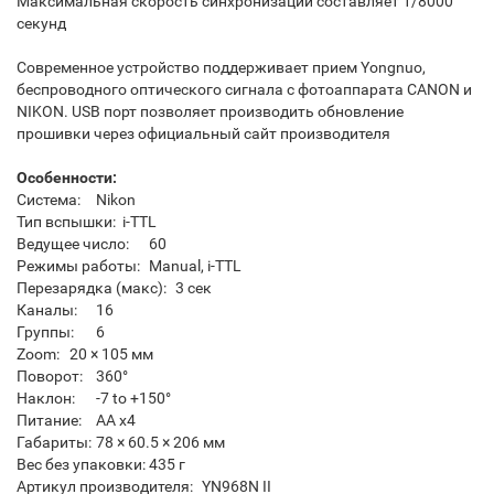
Максимальная скорость синхронизации составляет 1/8000
секунд
Современное устройство поддерживает прием Yongnuo,
беспроводного оптического сигнала с фотоаппарата CANON и
NIKON. USB порт позволяет производить обновление
прошивки через официальный сайт производителя
Особенности:
Система:
Nikon
Тип вспышки:
i-TTL
Ведущее число:
60
Режимы работы:
Manual, i-TTL
Перезарядка (макс):
3 сек
Каналы:
16
Группы:
6
Zoom:
20 × 105 мм
Поворот:
360°
Наклон:
-7 to +150°
Питание:
AA x4
Габариты:
78 × 60.5 × 206 мм
Вес без упаковки:
435 г
Артикул производителя:
YN968N II