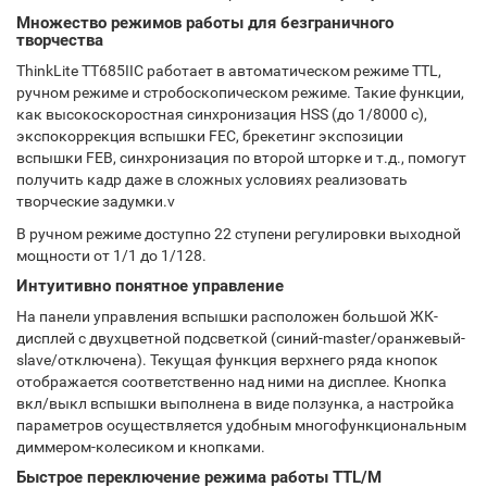
Множество режимов работы для безграничного
творчества
ThinkLite TT685IIC работает в автоматическом режиме TTL,
ручном режиме и стробоскопическом режиме. Такие функции,
как высокоскоростная синхронизация HSS (до 1/8000 с),
экспокоррекция вспышки FEC, брекетинг экспозиции
вспышки FEB, синхронизация по второй шторке и т.д., помогут
получить кадр даже в сложных условиях реализовать
творческие задумки.v
В ручном режиме доступно 22 ступени регулировки выходной
мощности от 1/1 до 1/128.
Интуитивно понятное управление
На панели управления вспышки расположен большой ЖК-
дисплей с двухцветной подсветкой (синий-master/оранжевый-
slave/отключена). Текущая функция верхнего ряда кнопок
отображается соответственно над ними на дисплее. Кнопка
вкл/выкл вспышки выполнена в виде ползунка, а настройка
параметров осуществляется удобным многофункциональным
диммером-колесиком и кнопками.
Быстрое переключение режима работы TTL/M