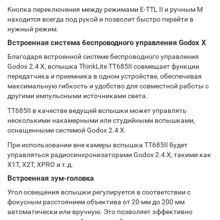
Кнопка переключения между режимами Е-TTL II и ручным M
находится всегда под рукой и позволит быстро перейти в
нужный режим.
Встроенная система беспроводного управления Godox X
Благодаря встроенной системе беспроводного управления
Godox 2.4 X, вспышка ThinkLite TT685II совмещает функции
передатчика и приемника в одном устройстве, обеспечивая
максимальную гибкость и удобство для совместной работы с
другими импульсными источниками света.
TT685II в качестве ведущей вспышки может управлять
несколькими накамерными или студийными вспышками,
оснащенными системой Godox 2.4 X.
При использовании вне камеры вспышка TT685II будет
управляться радиосинхронизаторами Godox 2.4 X, такими как
X1T, X2T, XPRO и т.д.
Встроенная зум-головка
Угол освещения вспышки регулируется в соответствии с
фокусным расстоянием объектива от 20 мм до 200 мм
автоматически или вручную. Это позволяет эффективно