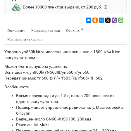
Более 10000 пунктов выдачи, от 200 руб.
0
Описание
Характеристики
Отзывы
Как оформить заказ
Yongnuo yn860li-kit универсальная вспышка с 1800 мАч li-ion
аккумулятором
Может быть запущена удаленно:
Вспышками: yn860li/YN560III/yn560iv/yn660
Передатчиками: Yn560-tx (ii)/rf603 (ii)/rf605/RF-602
Особенности:
Время перезарядки до 1.5 с, около 700 вспышек от
одного аккумулятора.
Поддерживает управление радиоканалу, Мастер, слейв,
6-групп
Ведущее число GN60 @ ISO100, 200 мм
Режимы: M, Multi
Поддерживает ручной зум в диапазоне 24 ~ 200 мм.