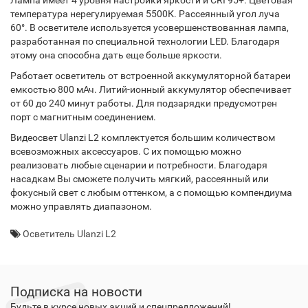
Лампа имеет 4 уровня настройки яркости и CRI 95+. Цветовая
температура нерегулируемая 5500К. Рассеянный угол луча
60°. В осветителе используется усовершенствованная лампа,
разработанная по специальной технологии LED. Благодаря
этому она способна дать еще больше яркости.
Работает осветитель от встроенной аккумуляторной батареи
емкостью 800 мАч. Литий-ионный аккумулятор обеспечивает
от 60 до 240 минут работы. Для подзарядки предусмотрен
порт с магнитным соединением.
Видеосвет Ulanzi L2 комплектуется большим количеством
всевозможных аксессуаров. С их помощью можно
реализовать любые сценарии и потребности. Благодаря
насадкам Вы сможете получить мягкий, рассеянный или
фокусный свет с любым оттенком, а с помощью компендиума
можно управлять диапазоном.
Осветитель Ulanzi L2
Подписка на новости
Будьте в курсе новых акций и спецпредложений!