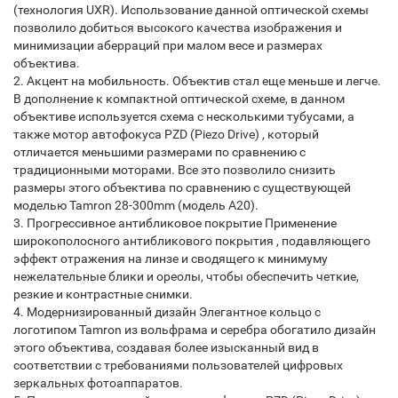
(технология UXR). Использование данной оптической схемы
позволило добиться высокого качества изображения и
минимизации аберраций при малом весе и размерах
объектива.
2. Акцент на мобильность. Объектив стал еще меньше и легче.
В дополнение к компактной оптической схеме, в данном
объективе используется схема с несколькими тубусами, а
также мотор автофокуса PZD (Piezo Drive) , который
отличается меньшими размерами по сравнению с
традиционными моторами. Все это позволило снизить
размеры этого объектива по сравнению с существующей
моделью Tamron 28-300mm (модель A20).
3. Прогрессивное антибликовое покрытие Применение
широкополосного антибликового покрытия , подавляющего
эффект отражения на линзе и сводящего к минимуму
нежелательные блики и ореолы, чтобы обеспечить четкие,
резкие и контрастные снимки.
4. Модернизированный дизайн Элегантное кольцо с
логотипом Tamron из вольфрама и серебра обогатило дизайн
этого объектива, создавая более изысканный вид в
соответствии с требованиями пользователей цифровых
зеркальных фотоаппаратов.