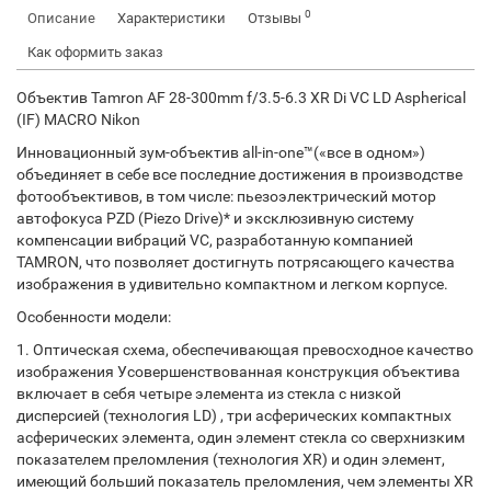
0
Описание
Характеристики
Отзывы
Как оформить заказ
Объектив Tamron AF 28-300mm f/3.5-6.3 XR Di VC LD Aspherical
(IF) MACRO Nikon
Инновационный зум-объектив all-in-one™(«все в одном»)
объединяет в себе все последние достижения в производстве
фотообъективов, в том числе: пьезоэлектрический мотор
автофокуса PZD (Piezo Drive)* и эксклюзивную систему
компенсации вибраций VC, разработанную компанией
TAMRON, что позволяет достигнуть потрясающего качества
изображения в удивительно компактном и легком корпусе.
Особенности модели:
1. Оптическая схема, обеспечивающая превосходное качество
изображения Усовершенствованная конструкция объектива
включает в себя четыре элемента из стекла с низкой
дисперсией (технология LD) , три асферических компактных
асферических элемента, один элемент стекла со сверхнизким
показателем преломления (технология XR) и один элемент,
имеющий больший показатель преломления, чем элементы XR