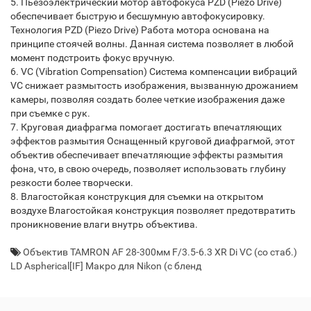
5. Пьезоэлектрический мотор автофокуса PZD (Piezo Drive)
обеспечивает быструю и бесшумную автофокусировку.
Технология PZD (Piezo Drive) Работа мотора основана на
принципе стоячей волны. Данная система позволяет в любой
момент подстроить фокус вручную.
6. VC (Vibration Compensation) Система компенсации вибраций
VC снижает размытость изображения, вызванную дрожанием
камеры, позволяя создать более четкие изображения даже
при съемке с рук.
7. Круговая диафрагма помогает достигать впечатляющих
эффектов размытия Оснащенный круговой диафрагмой, этот
объектив обеспечивает впечатляющие эффекты размытия
фона, что, в свою очередь, позволяет использовать глубину
резкости более творчески.
8. Влагостойкая конструкция для съемки на открытом
воздухе Влагостойкая конструкция позволяет предотвратить
проникновение влаги внутрь объектива.
Объектив TAMRON AF 28-300мм F/3.5-6.3 XR Di VC (со стаб.)
LD Aspherical[IF] Макро для Nikon (с бленд