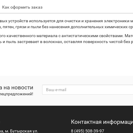
Как оформить заказ
ых устройств используется для очистки и хранения электроники м
, пятен, грязи и пыли без нанесения дополнительных химических с
ного качественного материала с антистатическими свойствами. Ма
 и пыль застревает в волокнах, оставляя поверхность чистой без 
а на новости
спецпредложений!
с
Контактная информац
ва, м. Бутырская ул.
8 (495) 508-39-97