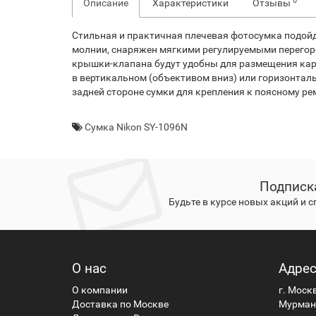
0
Описание
Характеристики
Отзывы
Стильная и практичная плечевая фотосумка подойд
молнии, снаряжен мягкими регулируемыми перегор
крышки-клапана будут удобны для размещения кар
в вертикальном (объективом вниз) или горизонтал
задней стороне сумки для крепления к поясному р
Сумка Nikon SY-1096N
Подписк
Будьте в курсе новых акций и 
О нас
Адре
О компании
г. Моск
Доставка по Москве
Мурманс