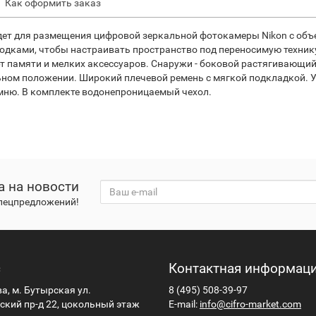
Как оформить заказ
ет для размещения цифровой зеркальной фотокамеры Nikon с объе
одками, чтобы настраивать пространство под переносимую техник
т памяти и мелких аксессуаров. Снаружи - боковой растягивающи
ьном положении. Широкий плечевой ремень с мягкой подкладкой. У
емню. В комплекте водонепроницаемый чехол.
а на новости
спецпредложений!
с
Контактная информац
ва, м. Бутырская ул.
8 (495) 508-39-97
кий пр-д 22, цокольный этаж
E-mail:
info@cifro-market.com