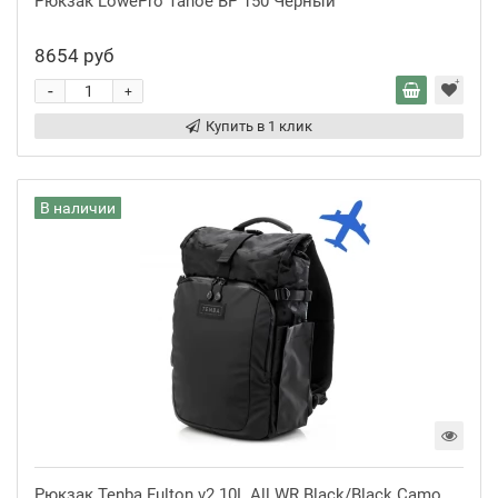
Рюкзак LowePro Tahoe BP 150 Черный
8654 руб
-
+
Купить в 1 клик
В наличии
Рюкзак Tenba Fulton v2 10L All WR Black/Black Camo