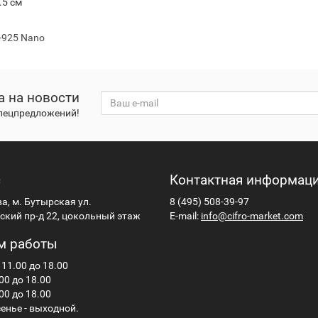
.5 см
-925 Nano
а на новости
спецпредложений!
с
Контактная информац
ва, м. Бутырская ул.
8 (495) 508-39-97
кий пр-д 22, цокольный этаж
E-mail:
info@cifro-market.com
м работы
 11.00 до 18.00
00 до 18.00
00 до 18.00
енье - выходной.