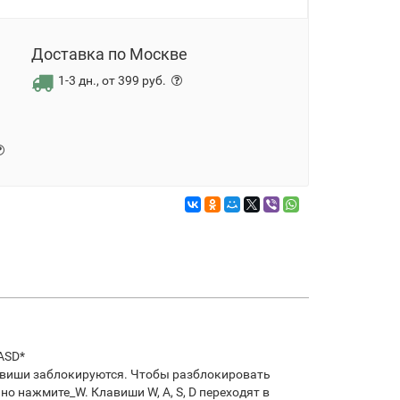
Доставка по Москве
1-3 дн., от 399 руб.
ASD*
лавиши заблокируются. Чтобы разблокировать
о нажмите_W. Клавиши W, A, S, D переходят в