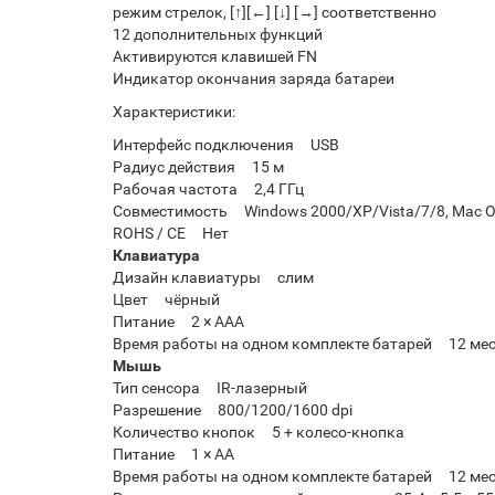
режим стрелок, [↑][←] [↓] [→] соответственно
12 дополнительных функций
Активируются клавишей FN
Индикатор окончания заряда батареи
Характеристики:
Интерфейс подключения USB
Радиус действия 15 м
Рабочая частота 2,4 ГГц
Совместимость Windows 2000/XP/Vista/7/8, Mac O
ROHS / CE Нет
Клавиатура
Дизайн клавиатуры слим
Цвет чёрный
Питание 2 × AAA
Время работы на одном комплекте батарей 12 мес
Мышь
Тип сенсора IR-лазерный
Разрешение 800/1200/1600 dpi
Количество кнопок 5 + колесо-кнопка
Питание 1 × AA
Время работы на одном комплекте батарей 12 мес