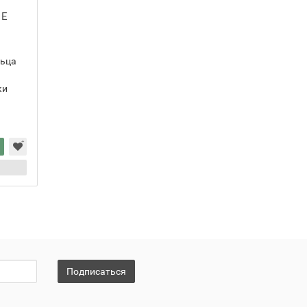
 E
льца
ки
Подписаться