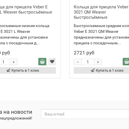
ца для прицела Veber E
Кольца для прицела Veber
 L Weaver быстросъёмные
3021 QM Weaver
быстросъёмные
росъемные низкие кольца
Быстросъемные средние ко
 E 3021 L Weaver
Veber E 3021 QM Weaver
назначены для установки
предназначены для установ
ла с посадочным д...
прицела с посадочным...
 руб
2721 руб
-
+
+
Купить в 1 клик
Купить в 1 клик
а на новости
спецпредложений!