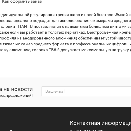
Как оформить заказ
индивидуальной регулировки трения шара и новой быстросъёмно
головка идеально подходит для использования с камерами средне
оловки TITAN TB поставляются с надежными большими винтами за
даже если вы работает в толстых перчатках. Быстросъёмная креп
 профиля из анодированного алюминия) обеспечивает устойчивост
ля тяжелых камер среднего формата и профессиональных цифровых
ному алюминию, головка TB6.6 допускает максимальную нагрузку д
а на новости
спецпредложений!
с
Контактная информац