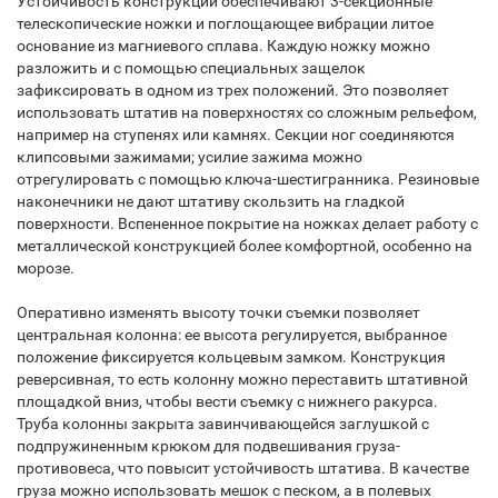
Устойчивость конструкции обеспечивают 3-секционные
телескопические ножки и поглощающее вибрации литое
основание из магниевого сплава. Каждую ножку можно
разложить и с помощью специальных защелок
зафиксировать в одном из трех положений. Это позволяет
использовать штатив на поверхностях со сложным рельефом,
например на ступенях или камнях. Секции ног соединяются
клипсовыми зажимами; усилие зажима можно
отрегулировать с помощью ключа-шестигранника. Резиновые
наконечники не дают штативу скользить на гладкой
поверхности. Вспененное покрытие на ножках делает работу с
металлической конструкцией более комфортной, особенно на
морозе.
Оперативно изменять высоту точки съемки позволяет
центральная колонна: ее высота регулируется, выбранное
положение фиксируется кольцевым замком. Конструкция
реверсивная, то есть колонну можно переставить штативной
площадкой вниз, чтобы вести съемку с нижнего ракурса.
Труба колонны закрыта завинчивающейся заглушкой с
подпружиненным крюком для подвешивания груза-
противовеса, что повысит устойчивость штатива. В качестве
груза можно использовать мешок с песком, а в полевых