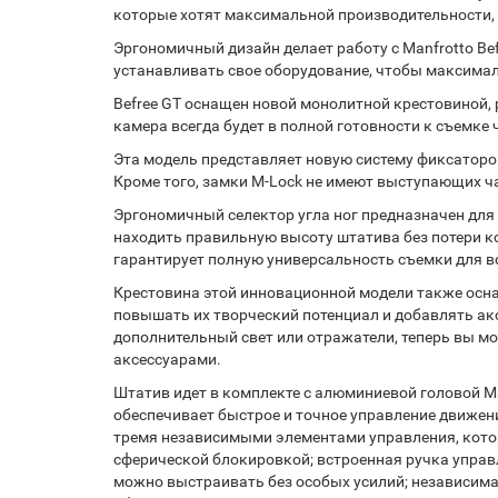
которые хотят максимальной производительности, в
Эргономичный дизайн делает работу с Manfrotto B
устанавливать свое оборудование, чтобы максимал
Befree GT оснащен новой монолитной крестовиной,
камера всегда будет в полной готовности к съемке 
Эта модель представляет новую систему фиксаторов
Кроме того, замки M-Lock не имеют выступающих ча
Эргономичный селектор угла ног предназначен для
находить правильную высоту штатива без потери ко
гарантирует полную универсальность съемки для вс
Крестовина этой инновационной модели также оснащ
повышать их творческий потенциал и добавлять а
дополнительный свет или отражатели, теперь вы м
аксессуарами.
Штатив идет в комплекте с алюминиевой головой Ma
обеспечивает быстрое и точное управление движен
тремя независимыми элементами управления, кото
сферической блокировкой; встроенная ручка управл
можно выстраивать без особых усилий; независима