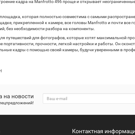
роение кадра на Manfrotto 496 проще и открывает неограниченны
 площадка, которая полностью совместима с самыми распростран
щадке, прикрепленной к камере, все головы Manfrotto и почти все
лий, без необходимости разбора на компоненты.
ля путешествий для фотографов, которые хотят максимальной прои
е портативности, прочности, легкой настройки и работы. Он скон
льные кадры с помощью своей камеры, будучи уверенными в профе
H
а на новости
спецпредложений!
с
Контактная информац