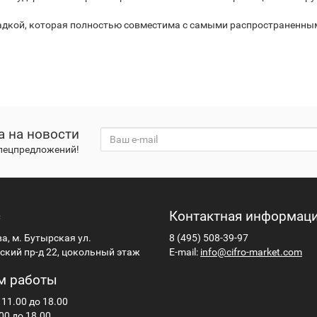
кой, которая полностью совместима с самыми распространенным
а на новости
спецпредложений!
с
Контактная информац
ва, м. Бутырская ул.
8 (495) 508-39-97
кий пр-д 22, цокольный этаж
E-mail:
info@cifro-market.com
м работы
 11.00 до 18.00
00 до 18.00