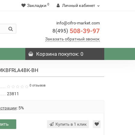
0
Закладки
Личный кабинет
info@cifro-market.com
508-39-97
8(495)
Заказать обратный звонок
Корзина
покупок
: 0
 MKBFRLA4BK-BH
0 отзывов
23811
истрации
: 5%
пить
Купить в 1 клик