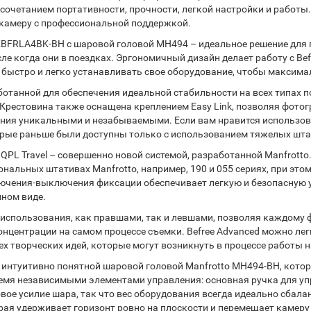
очетанием портативности, прочности, легкой настройки и работы.
камеру с профессиональной поддержкой.
KBFRLA4BK-BH с шаровой головой MH494 – идеальное решение для
ле когда они в поездках. Эргономичный дизайн делает работу с Bef
ыстро и легко устанавливать свое оборудование, чтобы максима
ботанной для обеспечения идеальной стабильности на всех типах 
. Крестовина также оснащена креплением Easy Link, позволяя фото
ния уникальными и незабываемыми. Если вам нравится использова
орые раньше были доступны только с использованием тяжелых шта
PL Travel – совершенно новой системой, разработанной Manfrotto
нальных штативах Manfrotto, например, 190 и 055 сериях, при это
чения-выключения фиксации обеспечивает легкую и безопасную ус
нном виде.
 использования, как правшами, так и левшами, позволяя каждому 
нцентрации на самом процессе съемки. Befree Advanced можно легк
х творческих идей, которые могут возникнуть в процессе работы н
и интуитивно понятной шаровой головой Manfrotto MH494-BH, котор
мя независимыми элементами управления: основная ручка для уп
овое усилие шара, так что вес оборудования всегда идеально сбал
рая удерживает горизонт ровно на плоскости и перемещает камеру