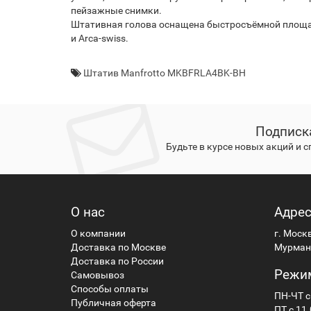
пейзажные снимки.
Штативная голова оснащена быстросъёмной площад
и Arca-swiss.
Штатив Manfrotto MKBFRLA4BK-BH
Подписк
Будьте в курсе новых акций и 
О нас
Адре
О компании
г. Моск
Доставка по Москве
Мурманс
Доставка по России
Режи
Самовывоз
Способы оплаты
ПН-ЧТ с
Публичная оферта
ПТ с 11.