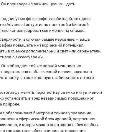
 Он произведен с важной целью – дать
 продвинутых фотографов-любителей, которые
ree Advanced интуитивно понятной и быстрой,
льно концентрироваться именно на снимке.
поверхности, включая самые неровные, – ваша
графам повышать их творческий потенциал,
ть в съемке дополнительный свет или отражатели,
тивов с аксессуарами.
. Она обладает той же полной мощностью
м представлена в облегченной версии, идеально
тановку, а также полную стабильность во всех
фотографу менять перспективу съемки интуитивно и
о установить в трех независимых позициях ног,
а природе.
ая обеспечивает быстрое и точное управление
равления сферической блокировкой, встроенная
ансирован, и кадры можно выстраивать без особых
 по горизонтали, обеспечивая потрясающие