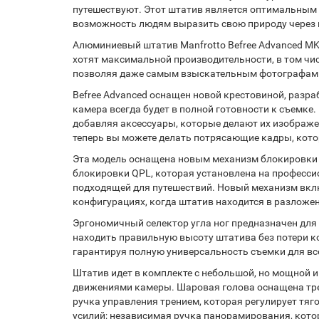
путешествуют. Этот штатив является оптимальным с
возможность людям выразить свою природу через 
Алюминиевый штатив Manfrotto Befree Advanced M
хотят максимальной производительности, в том чис
позволяя даже самым взыскательным фотографам б
Befree Advanced оснащен новой крестовиной, разра
камера всегда будет в полной готовности к съемке
добавляя аксессуары, которые делают их изображе
теперь вы можете делать потрясающие кадры, кот
Эта модель оснащена новым механизм блокировки Q
блокировки QPL, которая установлена на профессио
подходящей для путешествий. Новый механизм вклю
конфигурациях, когда штатив находится в разложе
Эргономичный селектор угла ног предназначен для
находить правильную высоту штатива без потери ко
гарантируя полную универсальность съемки для все
Штатив идет в комплекте с небольшой, но мощной 
движениями камеры. Шаровая голова оснащена тре
ручка управления трением, которая регулирует тяг
усилий; независимая ручка панорамирования, кото