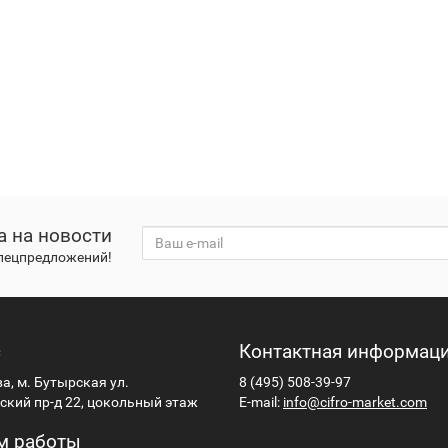
а на новости
спецпредложений!
с
Контактная информац
ва, м. Бутырская ул.
8 (495) 508-39-97
кий пр-д 22, цокольный этаж
E-mail:
info@cifro-market.com
м работы