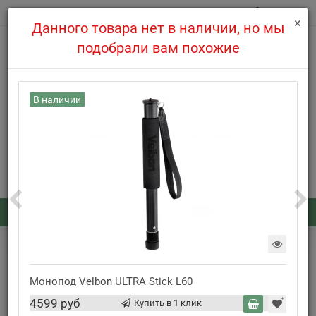
0
×
Данного товара нет в наличии, но мы
подобрали вам похожие
В наличии
info@cifro-market.com
508-39-97
8(495)
Заказать обратный звонок
Каталог
: 0
...
Моноподы для фотоаппаратов и видеокамер
Монопод Manfrotto MPMXPROA4
Монопод Velbon ULTRA Stick L60
Нет в наличии
4599 руб
Купить в 1 клик