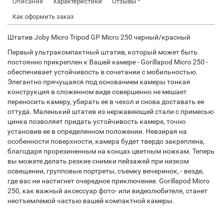
Описание
Характеристики
Отзывы
Как оформить заказ
Штатив Joby Micro Tripod GP Micro 250 черный/красный
Первый ультракомпактный штатив, который может быть
постоянно прикреплен к Вашей камере - Gorillapod Micro 250 -
обеспечивает устойчивость в сочетании с мобильностью.
Элегантно прячущаяся под основанием камеры тонкая
конструкция в сложенном виде совершенно не мешает
переносить камеру, убирать ее в чехол и снова доставать ее
оттуда. Маленький штатив из нержавеющей стали с примесью
цинка позволяет придать устойчивость камере, точно
установив ее в определенном положении. Невзирая на
особенности поверхности, камера будет твердо закреплена,
благодаря прорезиненным на концах цветным ножкам. Теперь
вы можете делать резкие снимки пейзажей при низком
освещении, групповые портреты, съемку вечеринок, - везде,
где вас ни настигнет очередное приключение. Gorillapod Micro
250, как важный аксессуар фото- или видеолюбителя, станет
неотъемлемой частью вашей компактной камеры.