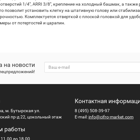
тверстий 1/4", ARRI 3/8", крепление на холодный башмак, а также 
что позволит установить клетку на штативную голову или стабилиза
 прочностью. Комплектуется отверткой с плоской головкой для удоб
еры от потертостей и царапин.
а на новости
спецпредложений!
с
Контактная информац
ва, м. Бутырская ул.
8 (495) 508-39-97
кий пр-д 22, цокольный этаж
E-mail:
info@cifro-market.com
м работы
 11.00 до 18.00