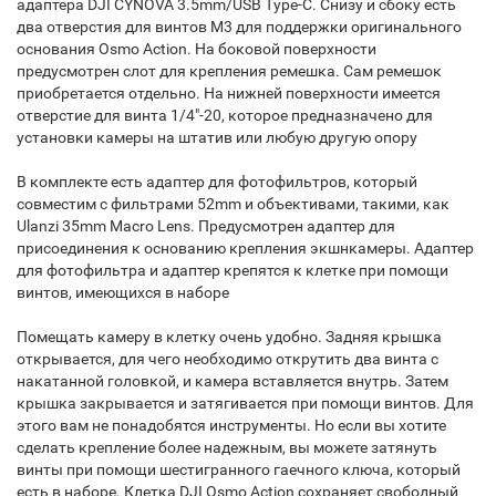
адаптера DJI CYNOVA 3.5mm/USB Type-C. Снизу и сбоку есть
два отверстия для винтов M3 для поддержки оригинального
основания Osmo Action. На боковой поверхности
предусмотрен слот для крепления ремешка. Сам ремешок
приобретается отдельно. На нижней поверхности имеется
отверстие для винта 1/4"-20, которое предназначено для
установки камеры на штатив или любую другую опору
В комплекте есть адаптер для фотофильтров, который
совместим с фильтрами 52mm и объективами, такими, как
Ulanzi 35mm Macro Lens. Предусмотрен адаптер для
присоединения к основанию крепления экшнкамеры. Адаптер
для фотофильтра и адаптер крепятся к клетке при помощи
винтов, имеющихся в наборе
Помещать камеру в клетку очень удобно. Задняя крышка
открывается, для чего необходимо открутить два винта с
накатанной головкой, и камера вставляется внутрь. Затем
крышка закрывается и затягивается при помощи винтов. Для
этого вам не понадобятся инструменты. Но если вы хотите
сделать крепление более надежным, вы можете затянуть
винты при помощи шестигранного гаечного ключа, который
есть в наборе. Клетка DJI Osmo Action сохраняет свободный