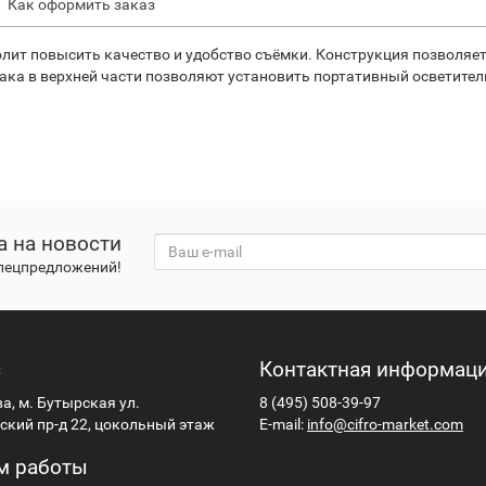
Как оформить заказ
лит повысить качество и удобство съёмки. Конструкция позволяет
а в верхней части позволяют установить портативный осветитель 
а на новости
спецпредложений!
с
Контактная информац
ва, м. Бутырская ул.
8 (495) 508-39-97
кий пр-д 22, цокольный этаж
E-mail:
info@cifro-market.com
м работы