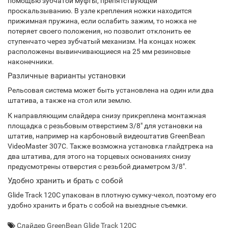
помощью зубчатой муфты, препятствующей
проскальзыванию. В узле крепления ножки находится
прижимная пружина, если ослабить зажим, то ножка не
потеряет своего положения, но позволит отклонить ее
ступенчато через зубчатый механизм. На концах ножек
расположены вывинчивающиеся на 25 мм резиновые
наконечники.
Различные варианты установки
Рельсовая система может быть установлена на один или два
штатива, а также на стол или землю.
К направляющим слайдера снизу прикреплена монтажная
площадка с резьбовым отверстием 3/8" для установки на
штатив, например на карбоновый видеоштатив GreenBean
VideoMaster 307C. Также возможна установка глайдтрека на
два штатива, для этого на торцевых основаниях снизу
предусмотрены отверстия с резьбой диаметром 3/8".
Удобно хранить и брать с собой
Glide Track 120C упакован в плотную сумку-чехол, поэтому его
удобно хранить и брать с собой на выездные съемки.
Слайдер GreenBean Glide Track 120C