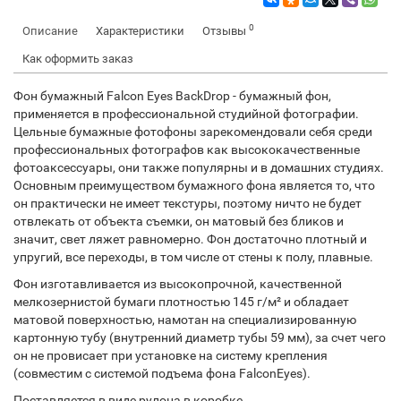
0
Описание
Характеристики
Отзывы
Как оформить заказ
Фон бумажный Falcon Eyes BackDrop - бумажный фон,
применяется в профессиональной студийной фотографии.
Цельные бумажные фотофоны зарекомендовали себя среди
профессиональных фотографов как высококачественные
фотоаксессуары, они также популярны и в домашних студиях.
Основным преимуществом бумажного фона является то, что
он практически не имеет текстуры, поэтому ничто не будет
отвлекать от объекта съемки, он матовый без бликов и
значит, свет ляжет равномерно. Фон достаточно плотный и
упругий, все переходы, в том числе от стены к полу, плавные.
Фон изготавливается из высокопрочной, качественной
мелкозернистой бумаги плотностью 145 г/м² и обладает
матовой поверхностью, намотан на специализированную
картонную тубу (внутренний диаметр тубы 59 мм), за счет чего
он не провисает при установке на систему крепления
(совместим с системой подъема фона FalconEyes).
Поставляется в виде рулона в коробке.