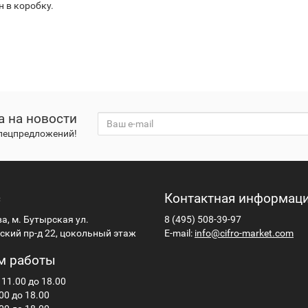
 в коробку.
а на новости
спецпредложений!
с
Контактная информац
ва, м. Бутырская ул.
8 (495) 508-39-97
кий пр-д 22, цокольный этаж
E-mail:
info@cifro-market.com
м работы
 11.00 до 18.00
00 до 18.00