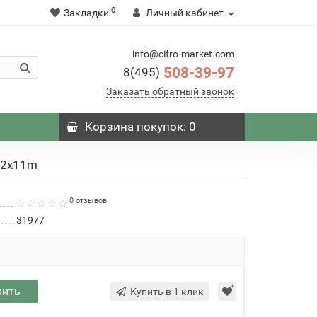
0
Закладки
Личный кабинет
info@cifro-market.com
508-39-97
8(495)
Заказать обратный звонок
Корзина
покупок
: 0
72x11m
0 отзывов
31977
пить
Купить в 1 клик