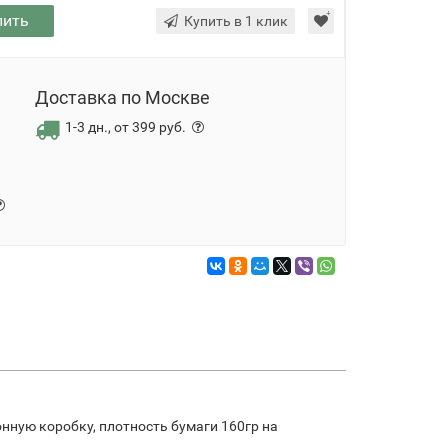
пить
Купить в 1 клик
Доставка по Москве
1-3 дн., от 399 руб.
онную коробку, плотность бумаги 160гр на